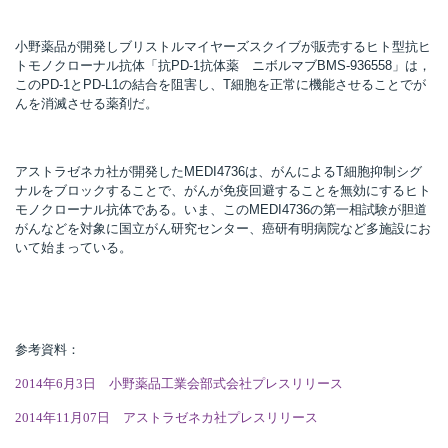
小野薬品が開発しブリストルマイヤーズスクイブが販売するヒト型抗ヒ
トモノクローナル抗体「抗PD-1抗体薬 ニボルマブBMS-936558」は，
所
このPD-1とPD-L1の結合を阻害し、T細胞を正常に機能させることでが
んを消滅させる薬剤だ。
アストラゼネカ社が開発したMEDI4736は、がんによるT細胞抑制シグ
ナルをブロックすることで、がんが免疫回避することを無効にするヒト
モノクローナル抗体である。いま、このMEDI4736の第一相試験が胆道
がんなどを対象に国立がん研究センター、癌研有明病院など多施設にお
いて始まっている。
参考資料：
2014年6月3日 小野薬品工業会部式会社プレスリリース
）
2014年11月07日 アストラゼネカ社プレスリリース