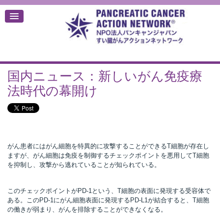
国内ニュース：新しいがん免疫療
デ
法時代の幕開け
がん患者にはがん細胞を特異的に攻撃することができるT細胞が存在し
ますが、がん細胞は免疫を制御するチェックポイントを悪用してT細胞
を抑制し、攻撃から逃れていることが知られている。
このチェックポイントがPD-1という、T細胞の表面に発現する受容体で
ある。このPD-1にがん細胞表面に発現するPD-L1が結合すると、T細胞
の働きが弱まり、がんを排除することができなくなる。