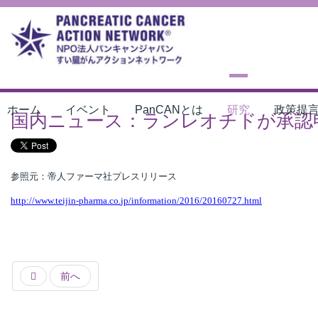
ホーム
イベント
PanCANとは
研究
政策提
国内ニュース：ランレオチドが承認
参照元：帝人ファーマ社プレスリリース
http://www.teijin-pharma.co.
jp/information/2016/20160727.
html
前へ