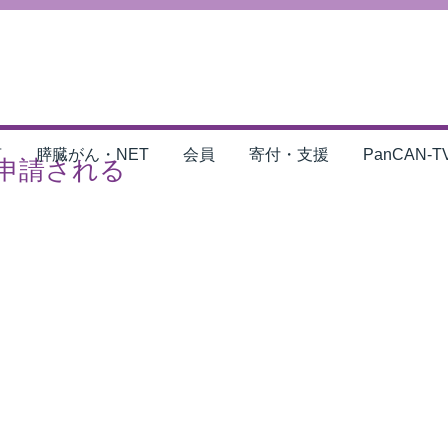
言
膵臓がん・NET
会員
寄付・支援
PanCAN-T
申請される