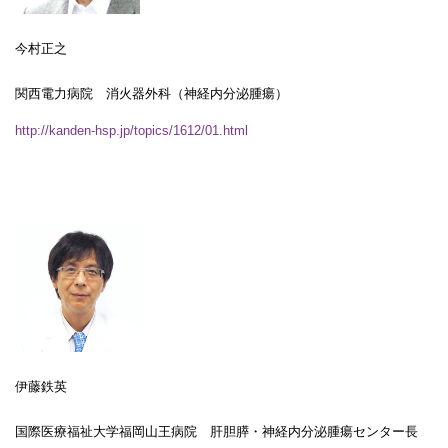
今村正之
関西電力病院 消火器外科（神経内分泌腫瘍）
http://kanden-hsp.jp/topics/1612/01.html
伊藤鉄英
国際医療福祉大学福岡山王病院 肝胆膵・神経内分泌腫瘍センター長