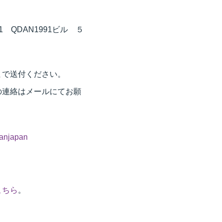
-1 QDAN1991ビル ５
まで送付ください。
の連絡はメールにてお願
）
canjapan
こちら
。