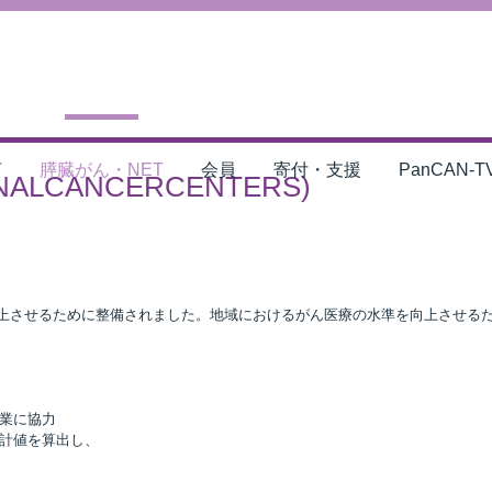
言
膵臓がん・NET
会員
寄付・支援
PanCAN-T
CANCERCENTERS)
上させるために整備されました。地域におけるがん医療の水準を向上させる
事業に協力
集計値を算出し、