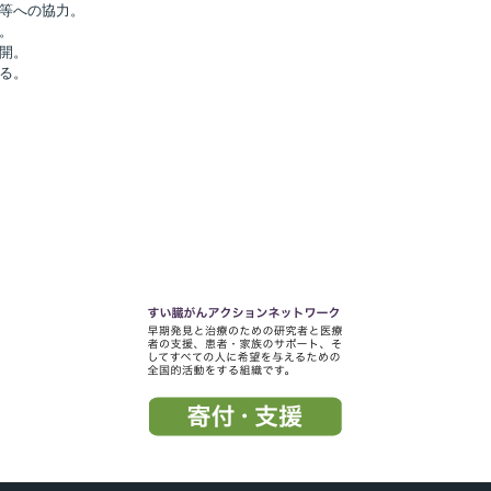
及等への協力。
。
開。
る。