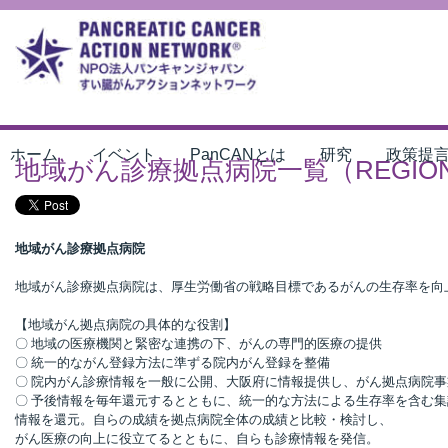
ホーム
イベント
PanCANとは
研究
政策提
地域がん診療拠点病院一覧（REGIONAL
地域がん診療拠点病院
地域がん診療拠点病院は、厚生労働省の戦略目標であるがんの生存率を向
【地域がん拠点病院の具体的な役割】
〇 地域の医療機関と緊密な連携の下、がんの専門的医療の提供
〇 統一的ながん登録方法に準ずる院内がん登録を整備
〇 院内がん診療情報を一般に公開、大阪府に情報提供し、がん拠点病院
〇 予後情報を毎年還元するとともに、統一的な方法による生存率を含む
情報を還元。自らの成績を拠点病院全体の成績と比較・検討し、
がん医療の向上に役立てるとともに、自らも診療情報を発信。