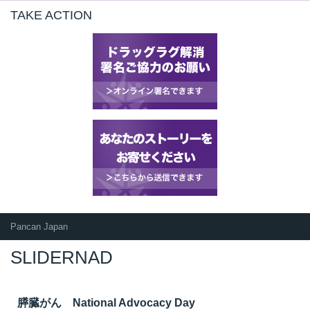
TAKE ACTION
所
Pancan Japan
SLIDERNAD
）
膵臓がん National Advocacy Day