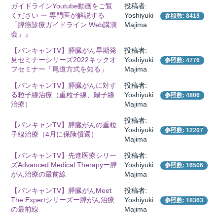
ガイドラインYoutube動画をご覧
投稿者:
ください ー 専門医が解説する
Yoshiyuki
参照数: 8418
「膵癌診療ガイドライン Web講演
Majima
会」』
所
【パンキャンTV】膵臓がん早期発
投稿者:
見セミナーシリーズ2022キックオ
Yoshiyuki
参照数: 4776
フセミナー「尾道方式を知る」
Majima
【パンキャンTV】膵臓がんに対す
投稿者:
る粒子線治療（重粒子線、陽子線
Yoshiyuki
参照数: 4806
治療）
Majima
投稿者:
【パンキャンTV】膵臓がんの重粒
Yoshiyuki
参照数: 12207
子線治療（4月に保険償還）
Majima
【パンキャンTV】先進医療シリー
投稿者:
ズAdvanced Medical Therapyー膵
Yoshiyuki
参照数: 16506
がん治療の最前線
Majima
【パンキャンTV】膵臓がんMeet
投稿者:
）
The Expertシリーズー膵がん治療
Yoshiyuki
参照数: 18363
の最前線
Majima