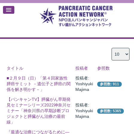
デ
タイトル
投稿者
参照数
■２月９日（日）「第４回家族性
投稿者:
膵癌サミット －遺伝子と膵癌の関
Yoshiyuki
参照数: 911
係を解き明かす－」
Majima
【パンキャンTV】膵臓がん早期発
見セミナーシリーズ2022神奈川セ
投稿者:
ミナー「神奈川県の早期診断プロ
Yoshiyuki
参照数: 5365
ジェクトと膵臓がん治療の最前
Majima
線」
『最適な治療につながるために―