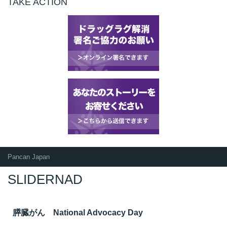
TAKE ACTION
Pancan Japan
SLIDERNAD
膵臓がん National Advocacy Day