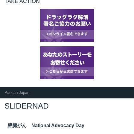
TAKE ACTION
Pancan Japan
SLIDERNAD
膵臓がん National Advocacy Day