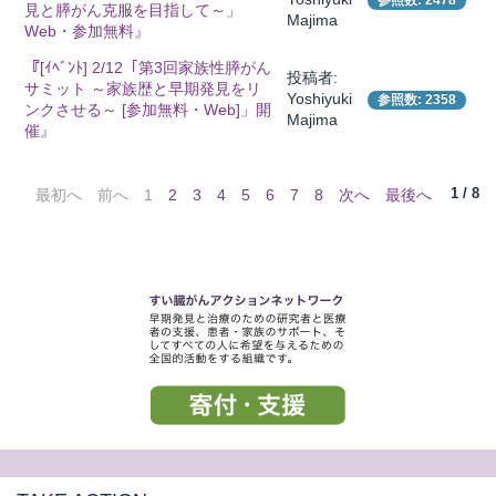
参照数: 2478
見と膵がん克服を目指して～」
Majima
Web・参加無料』
『[ｲﾍﾞﾝﾄ] 2/12「第3回家族性膵がん
投稿者:
サミット ～家族歴と早期発見をリ
Yoshiyuki
参照数: 2358
ンクさせる～ [参加無料・Web]」開
Majima
催』
1 / 8
最初へ
前へ
1
2
3
4
5
6
7
8
次へ
最後へ