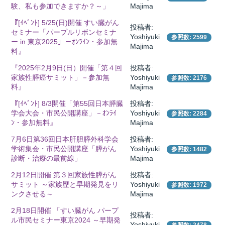
験、私も参加できますか？～」
Majima
『[ｲﾍﾞﾝﾄ] 5/25(日)開催 すい臓がん
投稿者:
セミナー「パープルリボンセミナ
Yoshiyuki
所
参照数: 2599
ー in 東京2025」－ｵﾝﾗｲﾝ・参加無
Majima
料』
『2025年2月9日(日）開催「第４回
投稿者:
家族性膵癌サミット」－参加無
Yoshiyuki
参照数: 2176
料』
Majima
『[ｲﾍﾞﾝﾄ] 8/3開催「第55回日本膵臓
投稿者:
学会大会・市民公開講座」－ｵﾝﾗｲ
Yoshiyuki
参照数: 2284
ﾝ・参加無料』
Majima
7月6日第36回日本肝胆膵外科学会
投稿者:
学術集会・市民公開講座「膵がん
Yoshiyuki
参照数: 1482
診断・治療の最前線」
Majima
2月12日開催 第３回家族性膵がん
投稿者:
サミット ～家族歴と早期発見をリ
Yoshiyuki
参照数: 1972
ンクさせる～
Majima
）
2月18日開催 「すい臓がん パープ
投稿者:
ル市民セミナー東京2024 ～早期発
Yoshiyuki