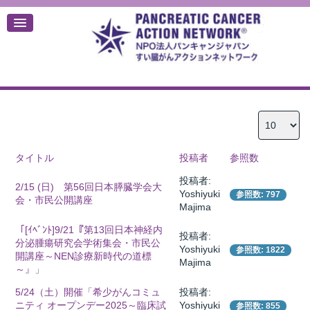
デ
タイトル
投稿者
参照数
投稿者:
2/15 (日) 第56回日本膵臓学会大
Yoshiyuki
参照数: 797
会・市民公開講座
Majima
「[ｲﾍﾞﾝﾄ]9/21『第13回日本神経内
投稿者:
分泌腫瘍研究会学術集会・市民公
Yoshiyuki
参照数: 1822
開講座～NEN診療新時代の道標
Majima
～』」
5/24（土）開催「希少がんコミュ
投稿者:
ニティ オープンデー2025～臨床試
Yoshiyuki
参照数: 855