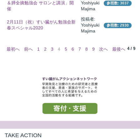
＆膵全摘勉強会 サロンと講演」開
Yoshiyuki
参照数: 3037
催
Majima
投稿者:
2月11日（祝）すい臓がん勉強会新
Yoshiyuki
参照数: 2930
春スペシャル2020
Majima
4 / 9
最初へ
前へ
1
2
3
4
5
6
7
8
9
次へ
最後へ
TAKE ACTION