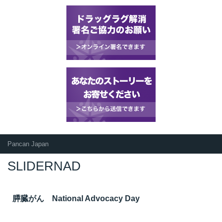
Pancan Japan
SLIDERNAD
膵臓がん National Advocacy Day