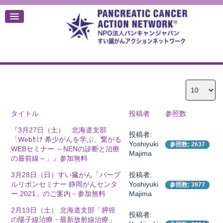
デ
タイトル
投稿者
参照数
『3月27日（土） 北海道支部
投稿者:
「Webｾﾐﾅ 希少がんを学ぶ、繋がる
Yoshiyuki
参照数: 2637
WEBセミナー ～NENの診断と治療
Majima
の最前線～」』参加無料
3月28日（日）すい臓がん「パープ
投稿者:
ルリボンセミナー 静岡がんセンタ
Yoshiyuki
参照数: 3977
ー 2021」のご案内－参加無料
Majima
2月13日（土） 北海道支部「膵癌
投稿者:
の陽子線治療・最新放射線治療」