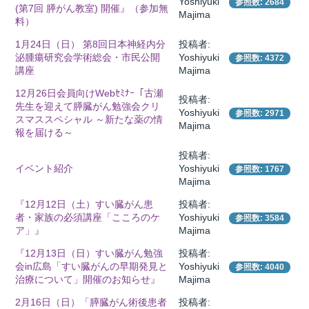
Yoshiyuki
参照数: 2684
(第7回 膵がん教室) 開催』（参加無
Majima
料）
1月24日（日） 第8回日本神経内分
投稿者:
所
泌腫瘍研究会学術総会・市民公開
Yoshiyuki
参照数: 4372
講座
Majima
12月26日会員向けWebｾﾐﾅｰ「古瀬
投稿者:
先生を迎えて膵臓がん勉強会クリ
Yoshiyuki
参照数: 2971
スマススペシャル ～新たな薬の情
Majima
報を届ける～
投稿者:
イベント紹介
Yoshiyuki
参照数: 1767
Majima
『12月12日（土）すい臓がん患
投稿者:
者・家族の必須講座「こころのケ
Yoshiyuki
参照数: 3584
ア」』
Majima
『12月13日（日）すい臓がん勉強
投稿者:
会in広島「すい臓がんの早期発見と
Yoshiyuki
参照数: 4040
）
治療について」開催のお知らせ』
Majima
2月16日（日）「膵臓がん術後患者
投稿者: