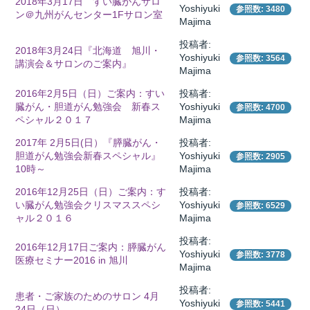
2018年3月17日 すい臓がんサロ
Yoshiyuki
参照数: 3480
ン＠九州がんセンター1Fサロン室
Majima
投稿者:
2018年3月24日『北海道 旭川・
所
Yoshiyuki
参照数: 3564
講演会＆サロンのご案内』
Majima
2016年2月5日（日）ご案内：すい
投稿者:
臓がん・胆道がん勉強会 新春ス
Yoshiyuki
参照数: 4700
ペシャル２０１７
Majima
2017年 2月5日(日）『膵臓がん・
投稿者:
胆道がん勉強会新春スペシャル』
Yoshiyuki
参照数: 2905
10時～
Majima
2016年12月25日（日）ご案内：す
投稿者:
い臓がん勉強会クリスマススペシ
Yoshiyuki
参照数: 6529
ャル２０１６
Majima
投稿者:
2016年12月17日ご案内：膵臓がん
Yoshiyuki
参照数: 3778
医療セミナー2016 in 旭川
Majima
）
投稿者:
患者・ご家族のためのサロン 4月
Yoshiyuki
参照数: 5441
24日（日）