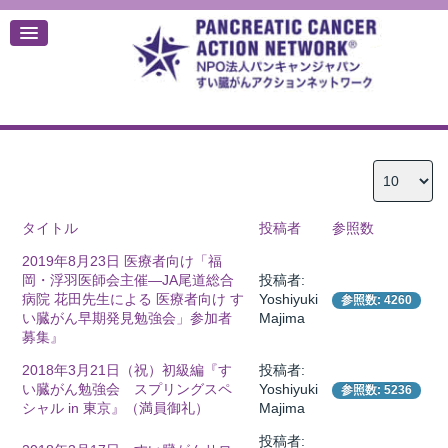
デ
タイトル
投稿者
参照数
2019年8月23日 医療者向け「福
岡・浮羽医師会主催―JA尾道総合
投稿者:
病院 花田先生による 医療者向け す
Yoshiyuki
参照数: 4260
い臓がん早期発見勉強会」参加者
Majima
募集』
2018年3月21日（祝）初級編『す
投稿者:
い臓がん勉強会 スプリングスペ
Yoshiyuki
参照数: 5236
シャル in 東京』（満員御礼）
Majima
投稿者: