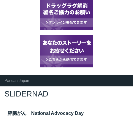
Pancan Japan
SLIDERNAD
膵臓がん National Advocacy Day