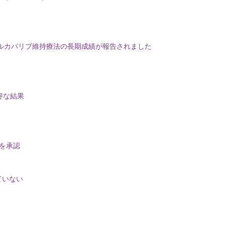
するルカパリブ維持療法の長期成績が報告されました
好な結果
スを承認
ていない