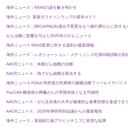
海外ニュース：KRASの謎を解き明かす
海外ニュース: 新薬ダラクソンラシブの基本ガイド
海外ニュース：BRCA/PALB2遺伝子変異をもつ進行膵がんに対
がん治療に影響を与えた2025年のがんニュース
海外ニュース:KRAS変異に対する薬剤の最新情報
海外ニュース：レボリューション・メディシンズ社第III相試験の良
AACRニュース：休眠がん細胞の治療
AACRニュース：熱でがん細胞を除去する
海外ニュース:FDAが局所進行性膵癌の腫瘍治療フィールドデバイ
PanCAN:糖尿病が膵臓がんの早期兆候となる可能性
AACRニュース：がん生存者の大半が健康的な食事目標を達成でき
AACRニュース：2025年膵癌特別会議からの最新報告
海外ニュース：新規経口薬アテビメチニブに有望な結果