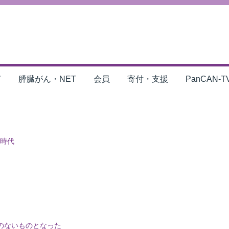
言
膵臓がん・NET
会員
寄付・支援
PanCAN-T
新時代
のないものとなった