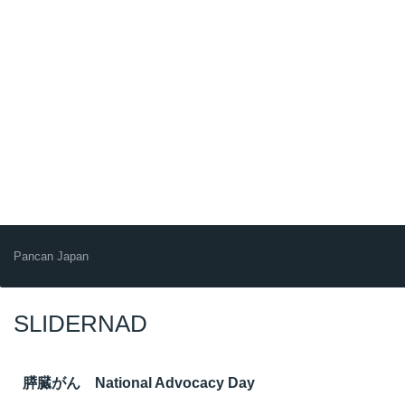
Pancan Japan
SLIDERNAD
膵臓がん National Advocacy Day