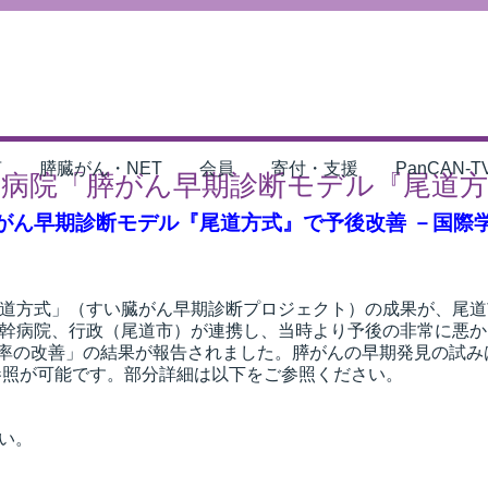
言
膵臓がん・NET
会員
寄付・支援
PanCAN-T
尾道総合病院「膵がん早期診断モデル『尾
病院「膵がん早期診断モデル『尾道方式』で予後改善 －
 「尾道方式」（すい臓がん早期診断プロジェクト）の成果が、尾
幹病院、行政（尾道市）が連携し、当時より予後の非常に悪か
存率の改善」の結果が報告されました。膵がんの早期発見の試
参照が可能です。部分詳細は以下をご参照ください。
さい。