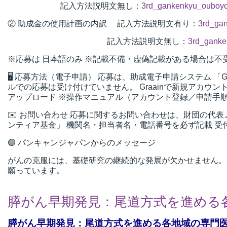
記入方法説明文無し：
3rd_gankenkyu_ouboyo
② 助成金の使用計画の内訳 記入方法説明文有り：
3rd_ga
記入方法説明文無し：
3rd_ganke
※応募は 日本語のみ ※記載不備・虚偽記載がある場合は不
🖥 応募方法（電子申請） 応募は、助成電子申請システム 「Gr
ルでの応募は受け付けていません。 Graainで新規アカ
アップロード ※操作マニュアル（アカウント登録／申請手
✉️ お問い合わせ 応募に関するお問い合わせは、財団の代表メールアド
ンティア基金」 機関名・担当者名・電話番号を必ず記載 受付
🟣 パンキャンジャパンからのメッセージ
がんの克服には、基礎研究の継続的な発展が欠かせません。
願っています。
膵がん早期発見：尾道方式を進める
膵がん早期発見：尾道方式を進める各地域の専門