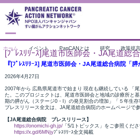
ホーム
イベント
PanCANとは
研究
政策提
[ﾌﾟﾚｽﾘﾘｰｽ]尾道市医師会・JA
『[ﾌﾟﾚｽﾘﾘｰｽ] 尾道市医師会・JA尾道総合
2026年4月27日
2007年から 広島県尾道市で始まり 現在も継続している
た。このプロジェクトは、尾道市医師会と地域の診療所と基
期の膵がん（ステージ0・I）の発見割合の増加」「５年生
プレスリリース全文は、JA尾道総合病院のホームページで
【JA尾道総合病院 プレスリリース】
https://onomichi-gh.jp/
「5/1トピックス」をご参照くだ
https://x.gd/6MNjy
ﾌﾟﾚｽﾘﾘｰｽ全文掲載