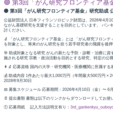
🟣 第3回「がん研究フロンティア基金
🟣 第3回「がん研究フロンティア基金」研究助成 公
公益財団法人 日本フィランソロピック財団は、2026年4
ながん基礎研究を支援することを目的としています。 パン
討ください。
🔬 「がん研究フロンティア基金」とは 「がん研究フロン
を対象とし、将来のがん研究を担う若手研究者の飛躍を後押
🎯 助成対象となる研究 がんの新たな予防・診断・治療に資
施される研究 宗教・政治活動を目的とする研究、特定の公
👩‍🔬 応募資格 国内の大学・研究機関・医療機関に所属する
💰 助成内容 1件あたり最大1,000万円（年間最大500万円
2028年9月30日
📅 募集スケジュール 応募期間：2026年4月10日（金）〜 6
📄 提出書類 書類は以下のリンクからダウンロードしてお使
① 応募用紙 記入方法説明文有り：
3rd_gankenkyu_ouboyo