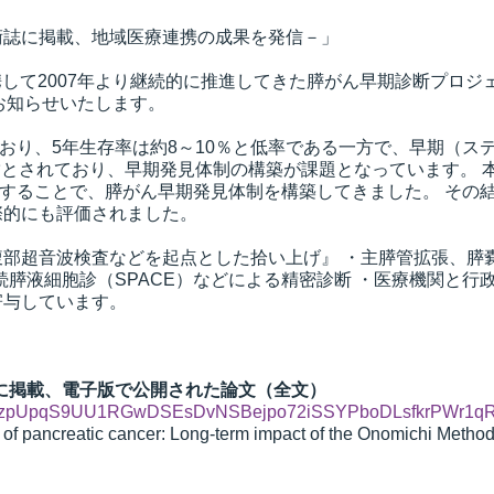
術誌に掲載、地域医療連携の成果を発信－」
携して2007年より継続的に推進してきた膵がん早期診断プロ
のでお知らせいたします。
り、5年生存率は約8～10％と低率である一方で、早期（ステー
とされており、早期発見体制の構築が課題となっています。 本
ることで、膵がん早期発見体制を構築してきました。 その結果
際的にも評価されました。
部超音波検査などを起点とした拾い上げ』 ・主膵管拡張、膵嚢
連続膵液細胞診（SPACE）などによる精密診断 ・医療機関と
寄与しています。
臓学）に掲載、電子版で公開された論文（全文）
id02sHzpUpqS9UU1RGwDSEsDvNSBejpo72iSSYPboDLsfkrPWr1q
ier detection of pancreatic cancer: Long-term impac