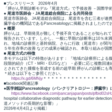
■プレスリリース 2026年4月
「膵がん早期診断モデル『尾道方式』で予後改善 －国際学
● 尾道市医師会・JA尾道総合病院による共同発信
尾道市医師会、JA尾道総合病院は、尾道市を含む三者が連
臓学会の機関誌であるPancreatologyに掲載されました
● 概要
膵がんは、早期発見が難しく予後不良であることが知られてお
報告されています。しかし、一般に早期の診断率は10％未満
れ、地域の診療所と基幹病院、さらに行政（尾道市）が関与す
５年生存率の改善 などの成果が確認され、本取り組みが国
■ 尾道方式の特徴
本モデルは以下の特徴があります： 『地域の診療所による腹
段階的紹介（CT・MRI・EUSなど） ・必要に応じ複数回
とされてきた腫瘤を形成する前の超早期 膵がんの診断にも
＊続きは以下をご参照ください。
https://x.gd/6MNjy
＊＊＊＊＊＊＊＊＊＊＊＊＊＊＊＊
■facebook関連記事
●医学雑誌Pancreatology（パンクリアトロジー：膵
https://www.facebook.com/pancanjapan/posts/pfb
hospital collaborative diagnostic pathway for earl
道メソッドの長期的な影響）」
2026年4月4日より掲載〕