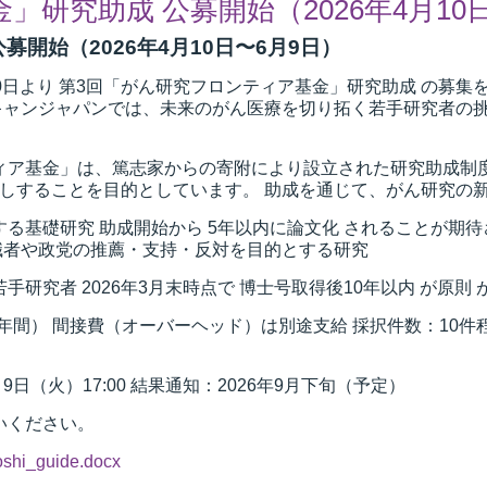
」研究助成 公募開始（2026年4月10
募開始（2026年4月10日〜6月9日）
月10日より 第3回「がん研究フロンティア基金」研究助成 の
キャンジャパンでは、未来のがん医療を切り拓く若手研究者の挑
ティア基金」は、篤志家からの寄附により設立された研究助成制
しすることを目的としています。 助成を通じて、がん研究の
する基礎研究 助成開始から 5年以内に論文化 されることが期待
職者や政党の推薦・支持・反対を目的とする研究
若手研究者 2026年3月末時点で 博士号取得後10年以内 が原
 × 2年間） 間接費（オーバーヘッド）は別途支給 採択件数：10件
月9日（火）17:00 結果通知：2026年9月下旬（予定）
いください。
shi_guide.docx