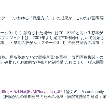
ジェクト（いわゆる「尾道方式」）の成果が、このたび国際膵
ジ0・I）に診断された場合には70～85％と高い生存率が
プロジェクトは、2007年より尾道市医師会において開始さ
、 ・早期の膵がん（ステージ0・I）の発見割合の増加 ・
胞、局所萎縮などの“間接所見”を重視 ・専門医療機関への
行政が連携した継続的な啓発と体制整備 これにより、従来困難
Rd8ngHr5zLNxQBzMl?locale=ja_JP
〔論文名「A community–
t of the Onomichi Method（膵臓がんの早期発見のための地域・病院連携診断経路：尾