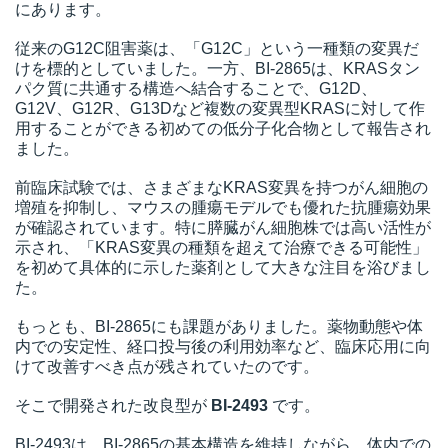
にあります。
従来のG12C阻害薬は、「G12C」という一種類の変異だ
けを標的としていました。一方、BI-2865は、KRASタン
パク質に共通する構造へ結合することで、G12D、
G12V、G12R、G13Dなど複数の変異型KRASに対して作
用することができる初めての低分子化合物として報告され
ました。
前臨床試験では、さまざまなKRAS変異を持つがん細胞の
増殖を抑制し、マウスの腫瘍モデルでも優れた抗腫瘍効果
が確認されています。特に膵臓がん細胞株では高い活性が
示され、「KRAS変異の種類を超えて治療できる可能性」
を初めて具体的に示した薬剤として大きな注目を浴びまし
た。
もっとも、BI-2865にも課題がありました。薬物動態や体
内での安定性、経口投与後の利用効率など、臨床応用に向
けて改善すべき点が残されていたのです。
そこで開発された改良型が
BI-2493
です。
BI-2493は、BI-2865の基本構造を維持しながら、体内での