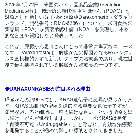
2026年7月22日、米国のバイオ医薬品企業Revolution
Medicines社は、既治療の転移性膵管腺がん（PDAC）を
対象とした新しい分子標的治療薬Daraxonrasib（ダラキソ
所
ンラシブ、開発番号：RMC-6236）について、米国食品医
薬品局（FDA）が新薬承認申請（NDA）を受理し、本格
的な審査を開始したと発表しました。
これは、膵臓がん患者さんにとって非常に重要なニュース
です。Daraxonrasibは、膵臓がんの原因となるRASシグナ
ルを直接標的とする新しいタイプの治療薬であり、現在世
界で最も期待されている膵臓がん治療薬の一つです。
◆DARAXONRASIBが注目される理由
膵臓がんの約90％では、KRAS遺伝子に変異が見つかりま
す。KRASは細胞の増殖を調節する重要な遺伝子ですが、
変異が起こると細胞に「増え続けなさい」という指令を出
し続け、がんが進行します。しかし、このKRASは長年
）
「創薬不可能（Undruggable）」と呼ばれ、有効な治療薬
を開発することが極めて難しい標的とされてきました。