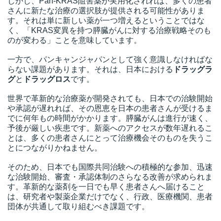
しかし、Pan-KRAS阻害薬が実用化されれば、多くの患者
さんに新たな治療の選択肢が提供される可能性がありま
す。それは単に新しい薬が一つ増えるということではな
く、「KRAS変異を持つ膵臓がんに対する治療戦略そのも
のが変わる」ことを意味しています。
一方で、パンキャンジャパンとして強く意識しなければな
らない課題があります。それは、日本における
ドラッグラ
グ
と
ドラッグロス
です。
世界で革新的な治療薬が開発されても、日本での治験開始
や承認が遅れれば、その恩恵を日本の患者さんが受けるま
でに何年もの時間がかかります。膵臓がんは進行が速く、
予後が厳しい疾患です。新薬へのアクセスが数年遅れるこ
とは、多くの患者さんにとって治療機会そのものを失うこ
とにつながりかねません。
そのため、日本でも国際共同治験への積極的な参加、迅速
な治験開始、審査・承認体制のさらなる改善が求められま
す。革新的な薬剤を一日でも早く患者さんへ届けること
は、研究者や製薬企業だけでなく、行政、医療機関、患者
団体が共通して取り組むべき課題です。