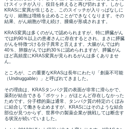
けスイッチが入り、役目を終えると再び切れます。しかし
KRASに変異が生じると、このスイッチが入りっぱなしに
なり、細胞は増殖を止めることができなくなります。その
結果、がん細胞が増え続け、腫瘍が形成されます。
KRAS変異は多くのがんで認められますが、特に膵臓がん
では約90％以上の患者さんに存在するとされ、まさに膵臓
がんを特徴づける分子異常と言えます。大腸がんでは約
40％、肺腺がんでは約30％に認められますが、膵臓がん
ほど高頻度にKRAS変異が見られるがんは多くありませ
ん。
ところが、この重要なKRASは長年にわたり「創薬不可能
（Undruggable）」と呼ばれてきました。
その理由は、KRASタンパク質の表面が非常に滑らかで、
薬剤が結合できる「ポケット」がほとんど存在しなかった
ためです。分子標的薬は通常、タンパク質の特定のくぼみ
に結合して働きを止めますが、KRASにはそのような結合
部位が見つからず、世界中の製薬企業が挑戦しては断念す
る状況が続いていました。