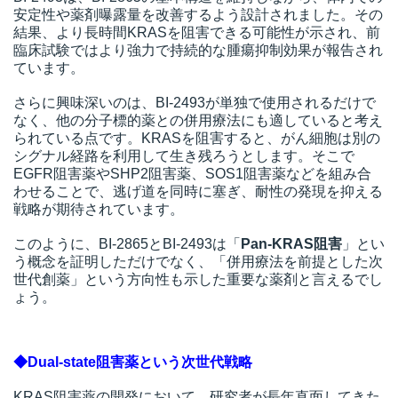
安定性や薬剤曝露量を改善するよう設計されました。その
結果、より長時間KRASを阻害できる可能性が示され、前
臨床試験ではより強力で持続的な腫瘍抑制効果が報告され
ています。
さらに興味深いのは、BI-2493が単独で使用されるだけで
なく、他の分子標的薬との併用療法にも適していると考え
られている点です。KRASを阻害すると、がん細胞は別の
シグナル経路を利用して生き残ろうとします。そこで
EGFR阻害薬やSHP2阻害薬、SOS1阻害薬などを組み合
わせることで、逃げ道を同時に塞ぎ、耐性の発現を抑える
戦略が期待されています。
このように、BI-2865とBI-2493は「
Pan-KRAS阻害
」とい
う概念を証明しただけでなく、「併用療法を前提とした次
世代創薬」という方向性も示した重要な薬剤と言えるでし
ょう。
◆Dual-state阻害薬という次世代戦略
KRAS阻害薬の開発において、研究者が長年直面してきた