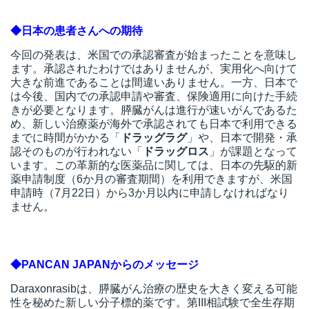
t
◆日本の患者さんへの期待
線
ズ
今回の発表は、米国での承認審査が始まったことを意味し
ます。承認されたわけではありませんが、実用化へ向けて
大きな前進であることは間違いありません。一方、日本で
は今後、国内での承認申請や審査、保険適用に向けた手続
きが必要となります。膵臓がんは進行が速いがんであるた
め、新しい治療薬が海外で承認されても日本で利用できる
ネ
までに時間がかかる「
ドラッグラグ
」や、日本で開発・承
認そのものが行われない「
ドラッグロス
」が課題となって
います。この革新的な医薬品に関しては、日本の先駆的新
薬申請制度（6か月の審査期間）を利用できますが、米国
申請時（7月22日）から3か月以内に申請しなければなり
ません。
◆PANCAN JAPANからのメッセージ
Daraxonrasibは、膵臓がん治療の歴史を大きく変える可能
性を秘めた新しい分子標的薬です。第III相試験で全生存期