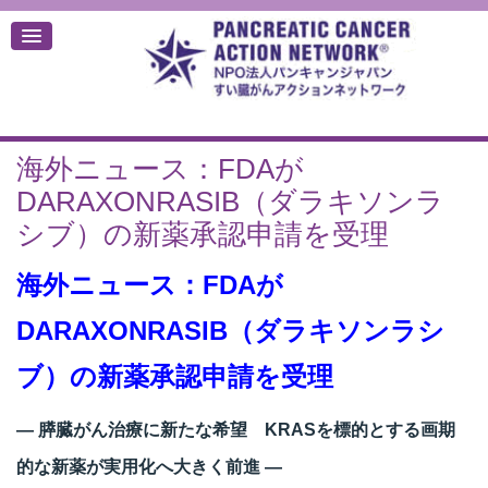
海外ニュース：FDAが
デ
DARAXONRASIB（ダラキソンラ
シブ）の新薬承認申請を受理
海外ニュース：FDAが
DARAXONRASIB（ダラキソンラシ
ブ）の新薬承認申請を受理
― 膵臓がん治療に新たな希望 KRASを標的とする画期
的な新薬が実用化へ大きく前進 ―