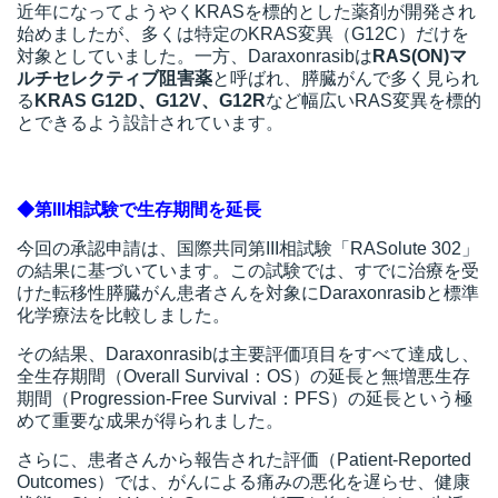
近年になってようやくKRASを標的とした薬剤が開発され
始めましたが、多くは特定のKRAS変異（G12C）だけを
対象としていました。一方、Daraxonrasibは
RAS(ON)マ
ルチセレクティブ阻害薬
と呼ばれ、膵臓がんで多く見られ
る
KRAS G12D、G12V、G12R
など幅広いRAS変異を標的
とできるよう設計されています。
◆第III相試験で生存期間を延長
今回の承認申請は、国際共同第III相試験「RASolute 302」
の結果に基づいています。この試験では、すでに治療を受
けた転移性膵臓がん患者さんを対象にDaraxonrasibと標準
化学療法を比較しました。
その結果、Daraxonrasibは主要評価項目をすべて達成し、
全生存期間（Overall Survival：OS）の延長と無増悪生存
期間（Progression-Free Survival：PFS）の延長という極
めて重要な成果が得られました。
さらに、患者さんから報告された評価（Patient-Reported
Outcomes）では、がんによる痛みの悪化を遅らせ、健康