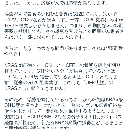
ました。しかし、膵臓がんでは事情が異なります。
膵臓がんで最も多いKRAS変異はG12Dであり、次いで
G12V、G12Rなどが続きます。一方、G12C変異はわずか
1〜2％程度しか存在しません。つまり、画期的なG12C阻
害薬が登場しても、その恩恵を受けられる膵臓がん患者さ
んはごく一部に限られてしまうのです。
さらに、もう一つ大きな問題があります。それは**薬剤耐
性**です。
KRASは細胞内で「ON」と「OFF」の状態を絶えず切り
替えています。GTPという分子が結合しているときは
「ON」、GDPが結合しているときは「OFF」となりま
す。従来のG12C阻害薬は、このうち「OFF状態」の
KRASにしか結合できません。
そのため、治療を続けているうちに、がん細胞はKRASを
ON状態に保つようになったり、別のシグナル伝達経路を
活性化したりして、薬の効果を回避するようになります。
実際には、EGFRやSHP2などの分子を利用したバイパス
経路の活性化や、新たなKRAS変異の獲得など、さまざま
な耐性機構が報告されています。