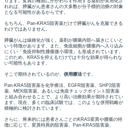
ります。変異の種類にかかわらず作用する薬剤が実用化さ
れれば、膵臓がん患者さんの大多数が分子標的治療の対象
となる可能性があるからです。
もちろん、Pan-KRAS阻害薬だけで膵臓がんを克服できる
わけではありません。
膵臓がんは線維化が強く、薬剤が腫瘍内部へ届きにくいと
いう特徴があります。また、免疫細胞が腫瘍内へ入り込み
にくい「免疫抑制性腫瘍微小環境」も形成されています。
このため、KRASを抑えるだけでは十分な効果が得られな
い可能性もあります。
そこで期待されているのが、
併用療法
です。
Pan-KRAS阻害薬を化学療法、EGFR阻害薬、SHP2阻害
薬、MEK阻害薬、あるいは免疫チェックポイント阻害薬
と組み合わせることで、より高い治療効果が期待されてい
ます。現在、多くの臨床試験では、このような併用戦略が
積極的に検討されています。
さらに、将来的には患者さんごとのKRAS変異や腫瘍の特
徴に応じて、変異特異的阻害薬、Pan-KRAS阻害薬、