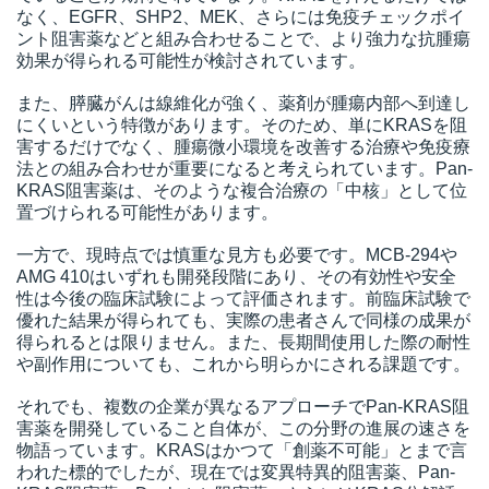
なく、EGFR、SHP2、MEK、さらには免疫チェックポイ
ント阻害薬などと組み合わせることで、より強力な抗腫瘍
効果が得られる可能性が検討されています。
また、膵臓がんは線維化が強く、薬剤が腫瘍内部へ到達し
にくいという特徴があります。そのため、単にKRASを阻
害するだけでなく、腫瘍微小環境を改善する治療や免疫療
法との組み合わせが重要になると考えられています。Pan-
KRAS阻害薬は、そのような複合治療の「中核」として位
置づけられる可能性があります。
一方で、現時点では慎重な見方も必要です。MCB-294や
AMG 410はいずれも開発段階にあり、その有効性や安全
性は今後の臨床試験によって評価されます。前臨床試験で
優れた結果が得られても、実際の患者さんで同様の成果が
得られるとは限りません。また、長期間使用した際の耐性
や副作用についても、これから明らかにされる課題です。
それでも、複数の企業が異なるアプローチでPan-KRAS阻
害薬を開発していること自体が、この分野の進展の速さを
物語っています。KRASはかつて「創薬不可能」とまで言
われた標的でしたが、現在では変異特異的阻害薬、Pan-