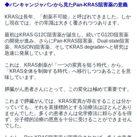
◆パンキャンジャパンから見たPan-KRAS阻害薬の意義
KRASは長年、「創薬不可能」と呼ばれてきました。しか
し現在では、その常識は大きく覆されつつあります。
最初はKRAS G12C阻害薬が誕生し、続いてG12D阻害薬
の開発が進み、さらにPan-KRAS阻害薬、Dual-state阻害
薬、RAS(ON)阻害薬、そしてKRAS degraderへと研究は
急速に発展しています。
これは、KRAS創薬が「一つの変異を狙う時代」から、
「KRAS全体を制御する時代」へ移行しつつあることを意
味しています。
膵臓がん患者さんにとって、この変化は極めて重要です。
これまで膵臓がんでは、KRAS変異が存在することは分か
っていても、それを直接標的とする治療法はほとんどあり
ませんでした。多くの患者さんは化学療法に頼らざるを得
ず、分子標的治療の恩恵を十分に受けることができません
でした。