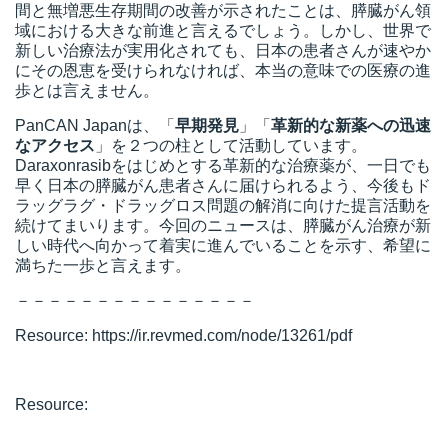
間と無増悪生存期間の改善が示されたことは、膵臓がん領
域における大きな前進と言えるでしょう。しかし、世界で
新しい治療法が実用化されても、日本の患者さんが速やか
にその恩恵を受けられなければ、本当の意味での医療の進
歩とは言えません。
PanCAN Japanは、「
早期発見
」「
革新的な新薬への
迅速
なアクセス
」を２つの柱として活動しています。
Daraxonrasibをはじめとする革新的な治療薬が、一日でも
早く日本の膵臓がん患者さんに届けられるよう、今後もド
ラッグラグ・ドラッグロス問題の解消に向けた提言活動を
続けてまいります。今回のニュースは、膵臓がん治療が新
しい時代へ向かって着実に進んでいることを示す、希望に
満ちた一歩と言えます。
－－－－－－－－－－－－－－－
Resource: https://ir.revmed.com/node/13261/pdf
Resource: