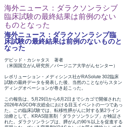
海外ニュース：ダラクソンラシブ
臨床試験の最終結果は前例のない
ものとなった
海外ニュース：ダラクソンラシブ臨
床試験の最終結果は前例のないものと
なった
デビッド・カシャタス 著者
（米国国立がん研究所／バージニア大学がんセンター）
レボリューション・メディシンス社がRASolute 302臨床
試験の最終データを発表した後、当然のことながらスタン
ディングオベーションが巻き起こった。
この報告は、5月29日から6月2日までシカゴで開催された
2026年ASCO年次総会における目玉イベントの一つであっ
た。この臨床試験では、転移性膵がんに対する第2ライン
治療として、KRAS阻害剤「ダラクソンラシブ」が検証さ
れた。ダラクソンラシブは、膵がんの90％以上を促進する