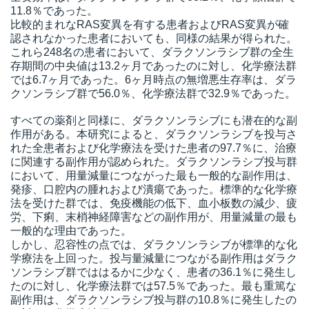
11.8％であった。
比較的まれなRAS変異を有する患者およびRAS変異が確
認されなかった患者においても、同様の結果が得られた。
これら248名の患者において、ダラクソンラシブ群の全生
存期間の中央値は13.2ヶ月であったのに対し、化学療法群
では6.7ヶ月であった。6ヶ月時点の無増悪生存率は、ダラ
クソンラシブ群で56.0％、化学療法群で32.9％であった。
すべての薬剤と同様に、ダラクソンラシブにも潜在的な副
作用がある。本研究によると、ダラクソンラシブを投与さ
れた全患者および化学療法を受けた患者の97.7％に、治療
に関連する副作用が認められた。ダラクソンラシブ投与群
において、用量減量につながった最も一般的な副作用は、
発疹、口腔内の腫れおよび潰瘍であった。標準的な化学療
法を受けた群では、免疫機能の低下、血小板数の減少、疲
労、下痢、末梢神経障害などの副作用が、用量減量の最も
一般的な理由であった。
しかし、忍容性の点では、ダラクソンラシブが標準的な化
学療法を上回った。投与量減量につながる副作用はダラク
ソンラシブ群でははるかに少なく、患者の36.1％に発生し
たのに対し、化学療法群では57.5％であった。最も重篤な
副作用は、ダラクソンラシブ投与群の10.8％に発生したの