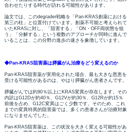
合わせたりする時代が訪れる可能性があります。
論文では、このdegrader戦略を「Pan-KRAS創薬における
第三の柱」と位置付けています。創薬不可能と考えられて
いたKRASに対し、「阻害する」「ON・OFF両状態を狙
う」「分解する」という複数のアプローチが同時に進んで
いることは、この分野の進歩の速さを象徴しています。
◆Pan-KRAS阻害薬は膵臓がん治療をどう変えるのか
Pan-KRAS阻害薬が実用化された場合、最も大きな恩恵を
受ける可能性があるのは、やはり膵臓がん患者さんです。
膵臓がんでは約90％以上にKRAS変異が存在します。その
内訳はG12Dが約40％、G12Vが約30％、G12Rが約15％
前後を占め、G12C変異はごく少数です。そのため、これ
までの変異特異的阻害薬では、多くの患者さんが治療対象
になりませんでした。
Pan-KRAS阻害薬は、この状況を大きく変える可能性があ