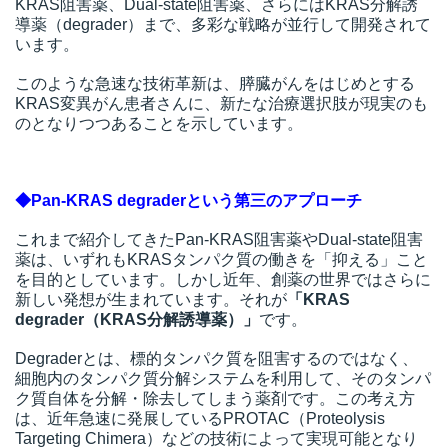
KRAS阻害薬、Dual-state阻害薬、さらにはKRAS分解誘
導薬（degrader）まで、多彩な戦略が並行して開発されて
います。
このような急速な技術革新は、膵臓がんをはじめとする
KRAS変異がん患者さんに、新たな治療選択肢が現実のも
のとなりつつあることを示しています。
◆Pan-KRAS degraderという第三のアプローチ
これまで紹介してきたPan-KRAS阻害薬やDual-state阻害
薬は、いずれもKRASタンパク質の働きを「抑える」こと
を目的としています。しかし近年、創薬の世界ではさらに
新しい発想が生まれています。それが
「KRAS
degrader（KRAS分解誘導薬）」
です。
Degraderとは、標的タンパク質を阻害するのではなく、
細胞内のタンパク質分解システムを利用して、そのタンパ
ク質自体を分解・除去してしまう薬剤です。この考え方
は、近年急速に発展しているPROTAC（Proteolysis
Targeting Chimera）などの技術によって実現可能となり