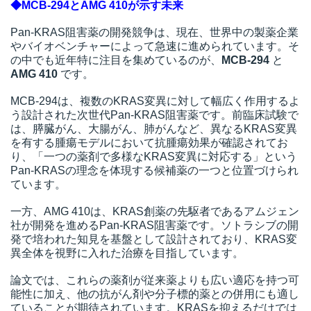
◆MCB-294とAMG 410が示す未来
Pan-KRAS阻害薬の開発競争は、現在、世界中の製薬企業
やバイオベンチャーによって急速に進められています。そ
の中でも近年特に注目を集めているのが、
MCB-294
と
AMG 410
です。
MCB-294は、複数のKRAS変異に対して幅広く作用するよ
う設計された次世代Pan-KRAS阻害薬です。前臨床試験で
は、膵臓がん、大腸がん、肺がんなど、異なるKRAS変異
を有する腫瘍モデルにおいて抗腫瘍効果が確認されてお
り、「一つの薬剤で多様なKRAS変異に対応する」という
Pan-KRASの理念を体現する候補薬の一つと位置づけられ
ています。
一方、AMG 410は、KRAS創薬の先駆者であるアムジェン
社が開発を進めるPan-KRAS阻害薬です。ソトラシブの開
発で培われた知見を基盤として設計されており、KRAS変
異全体を視野に入れた治療を目指しています。
論文では、これらの薬剤が従来薬よりも広い適応を持つ可
能性に加え、他の抗がん剤や分子標的薬との併用にも適し
ていることが期待されています。KRASを抑えるだけでは