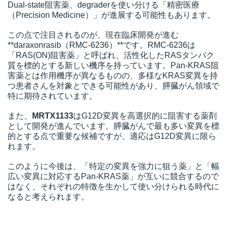
Dual-state阻害薬、degraderを使い分ける「精密医療
（Precision Medicine）」が進展する可能性もあります。
この点で注目されるのが、現在臨床開発が進む
**daraxonrasib（RMC-6236）**です。RMC-6236は
「RAS(ON)阻害薬」と呼ばれ、活性化したRASタンパク
質を標的とする新しい機序を持っています。Pan-KRAS阻
害薬とは作用機序が異なるものの、多様なKRAS変異を持
つ患者さんを対象とできる可能性があり、膵臓がん領域で
特に期待されています。
また、
MRTX1133
はG12D変異を高選択的に阻害する薬剤
として開発が進んでいます。膵臓がんで最も多い変異を標
的とする点で重要な候補ですが、適応はG12D変異に限ら
れます。
このように今後は、「特定の変異を強力に狙う薬」と「幅
広い変異に対応するPan-KRAS薬」が互いに競合するので
はなく、それぞれの特徴を生かして使い分けられる時代に
なると考えられます。