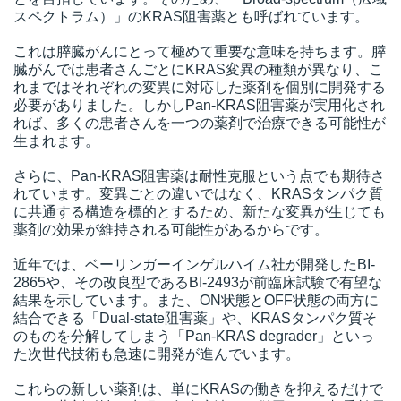
スペクトラム）」のKRAS阻害薬とも呼ばれています。
これは膵臓がんにとって極めて重要な意味を持ちます。膵
臓がんでは患者さんごとにKRAS変異の種類が異なり、こ
れまではそれぞれの変異に対応した薬剤を個別に開発する
必要がありました。しかしPan-KRAS阻害薬が実用化され
れば、多くの患者さんを一つの薬剤で治療できる可能性が
生まれます。
さらに、Pan-KRAS阻害薬は耐性克服という点でも期待さ
れています。変異ごとの違いではなく、KRASタンパク質
に共通する構造を標的とするため、新たな変異が生じても
薬剤の効果が維持される可能性があるからです。
近年では、ベーリンガーインゲルハイム社が開発したBI-
2865や、その改良型であるBI-2493が前臨床試験で有望な
結果を示しています。また、ON状態とOFF状態の両方に
結合できる「Dual-state阻害薬」や、KRASタンパク質そ
のものを分解してしまう「Pan-KRAS degrader」といっ
た次世代技術も急速に開発が進んでいます。
これらの新しい薬剤は、単にKRASの働きを抑えるだけで