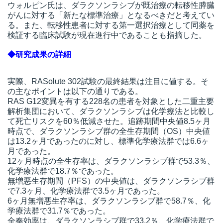
ウォルピン氏は、ダラクソンラシブが既治療の転移性膵臓
がんに対する「新たな標準治療」となるべきだと考えてい
る。また、転移性患者に対する第一選択治療として同薬を
検証する臨床試験が現在進行中であることも指摘した。
◆研究成果の詳細
実際、RASolute 302試験の最終結果は注目に値する。そ
の主なポイントは以下の通りである。
RAS G12変異を有する228名の患者を対象とした二重主要
解析集団において、ダラクソンラシブは化学療法と比較し
て死亡リスクを60％低減させた。追跡期間中央値8.5ヶ月
時点で、ダラクソンラシブ群の全生存期間（OS）中央値
は13.2ヶ月であったのに対し、標準化学療法群では6.6ヶ
月であった。
12ヶ月時点の全生存率は、ダラクソンラシブ群で53.3％、
化学療法群で18.7％であった。
無増悪生存期間（PFS）の中央値は、ダラクソンラシブ群
で7.3ヶ月、化学療法群で3.5ヶ月であった。
6ヶ月無増悪生存率は、ダラクソンラシブ群で58.7％、化
学療法群で31.7％であった。
全奏効率は、ダラクソンラシブ群で33.2％、化学療法群で