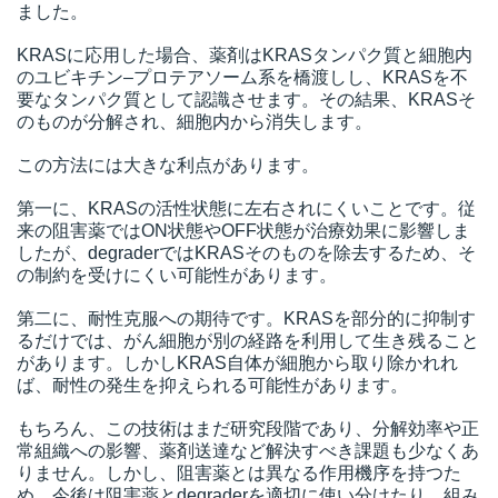
ました。
KRASに応用した場合、薬剤はKRASタンパク質と細胞内
のユビキチン–プロテアソーム系を橋渡しし、KRASを不
要なタンパク質として認識させます。その結果、KRASそ
のものが分解され、細胞内から消失します。
この方法には大きな利点があります。
第一に、KRASの活性状態に左右されにくいことです。従
来の阻害薬ではON状態やOFF状態が治療効果に影響しま
したが、degraderではKRASそのものを除去するため、そ
の制約を受けにくい可能性があります。
第二に、耐性克服への期待です。KRASを部分的に抑制す
るだけでは、がん細胞が別の経路を利用して生き残ること
があります。しかしKRAS自体が細胞から取り除かれれ
ば、耐性の発生を抑えられる可能性があります。
もちろん、この技術はまだ研究段階であり、分解効率や正
常組織への影響、薬剤送達など解決すべき課題も少なくあ
りません。しかし、阻害薬とは異なる作用機序を持つた
め、今後は阻害薬とdegraderを適切に使い分けたり、組み