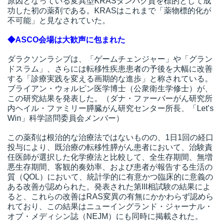
原因となっている変異型KRASタンパク質を標的として成
功した初の薬剤である。KRASはこれまで「薬物標的化が
不可能」と見なされていた。
◆ASCO会場は大歓声に包まれた
ダラクソンラシブは、「ゲームチェンジャー」や「グラン
ドスラム」、さらには転移性疾患患者の予後を大幅に改善
する「診療実践を変える画期的な進歩」と称されている。
ブライアン・ウォルピン医学博士（公衆衛生学修士）が、
この研究結果を発表した。（ダナ・ファーバーがん研究所
内ヘイル・ファミリー膵臓がん研究センター所長、「Let’s
Win」科学諮問委員会メンバー）
この薬剤は根治的な治療法ではないものの、1日1回の経口
投与により、既治療の転移性膵がん患者において、治験責
任医師が選択した化学療法と比較して、全生存期間、無増
悪生存期間、客観的奏効率、および患者が報告する生活の
質（QOL）において、統計学的に有意かつ臨床的に意義の
ある改善が認められた。発表された第III相試験の結果によ
ると、これらの改善はRAS変異の有無にかかわらず認めら
れており、この結果はニューイングランド・ジャーナル・
オブ・メディシン誌（NEJM）にも同時に掲載された。