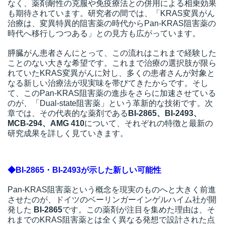
なく、薬剤耐性の克服や免疫療法との併用による相乗効果
も期待されています。研究者の間では、「KRAS変異がん
治療は、変異特異的阻害薬の時代からPan-KRAS阻害薬の
時代へ移行しつつある」との見方も広がっています。
膵臓がん患者さんにとって、この流れはこれまで経験した
ことのない大きな希望です。これまで治療の選択肢が限ら
れていたKRAS変異がんに対し、多くの患者さんが対象と
なる新しい治療法が現実味を帯びてきたからです。そし
て、このPan-KRAS阻害薬の進歩をさらに加速させている
のが、「Dual-state阻害薬」という革新的な技術です。次
章では、その代表的な薬剤である
BI-2865、BI-2493、
MCB-294、AMG 410
について、それぞれの特徴と最新の
研究成果を詳しく見ていきます。
◆BI-2865・BI-2493が示した新しい可能性
Pan-KRAS阻害薬という概念を現実のものへと大きく前進
させたのが、ドイツのベーリンガーインゲルハイム社が開
発した
BI-2865
です。この薬剤が注目を集めた理由は、そ
れまでのKRAS阻害薬とは全く異なる発想で設計された点