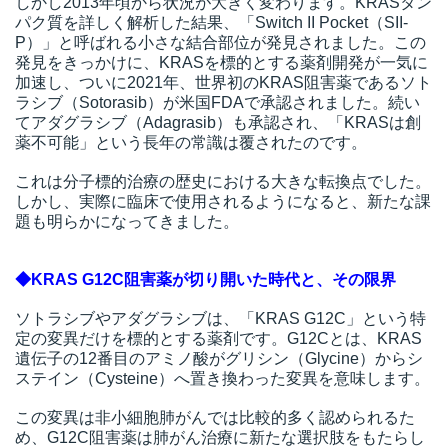
しかし2013年頃から状況が大きく変わります。KRASタン
パク質を詳しく解析した結果、「Switch II Pocket（SII-
P）」と呼ばれる小さな結合部位が発見されました。この
発見をきっかけに、KRASを標的とする薬剤開発が一気に
加速し、ついに2021年、世界初のKRAS阻害薬であるソト
ラシブ（Sotorasib）が米国FDAで承認されました。続い
てアダグラシブ（Adagrasib）も承認され、「KRASは創
薬不可能」という長年の常識は覆されたのです。
これは分子標的治療の歴史における大きな転換点でした。
しかし、実際に臨床で使用されるようになると、新たな課
題も明らかになってきました。
◆KRAS G12C阻害薬が切り開いた時代と、その限界
ソトラシブやアダグラシブは、「KRAS G12C」という特
定の変異だけを標的とする薬剤です。G12Cとは、KRAS
遺伝子の12番目のアミノ酸がグリシン（Glycine）からシ
ステイン（Cysteine）へ置き換わった変異を意味します。
この変異は非小細胞肺がんでは比較的多く認められるた
め、G12C阻害薬は肺がん治療に新たな選択肢をもたらし