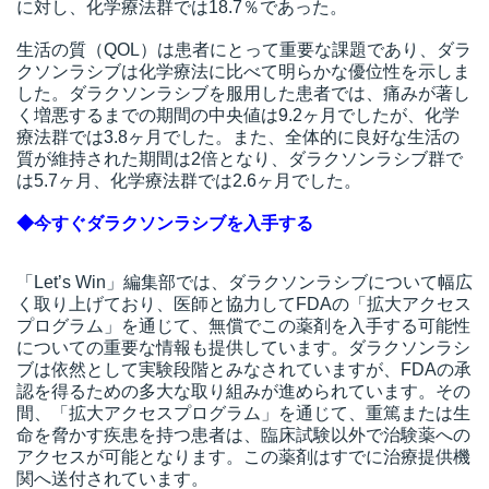
に対し、化学療法群では18.7％であった。
生活の質（QOL）は患者にとって重要な課題であり、ダラ
クソンラシブは化学療法に比べて明らかな優位性を示しま
した。ダラクソンラシブを服用した患者では、痛みが著し
く増悪するまでの期間の中央値は9.2ヶ月でしたが、化学
療法群では3.8ヶ月でした。また、全体的に良好な生活の
質が維持された期間は2倍となり、ダラクソンラシブ群で
は5.7ヶ月、化学療法群では2.6ヶ月でした。
◆今すぐダラクソンラシブを入手する
「Let’s Win」編集部では、ダラクソンラシブについて幅広
く取り上げており、医師と協力してFDAの「拡大アクセス
プログラム」を通じて、無償でこの薬剤を入手する可能性
についての重要な情報も提供しています。ダラクソンラシ
ブは依然として実験段階とみなされていますが、FDAの承
認を得るための多大な取り組みが進められています。その
間、「拡大アクセスプログラム」を通じて、重篤または生
命を脅かす疾患を持つ患者は、臨床試験以外で治験薬への
アクセスが可能となります。この薬剤はすでに治療提供機
関へ送付されています。