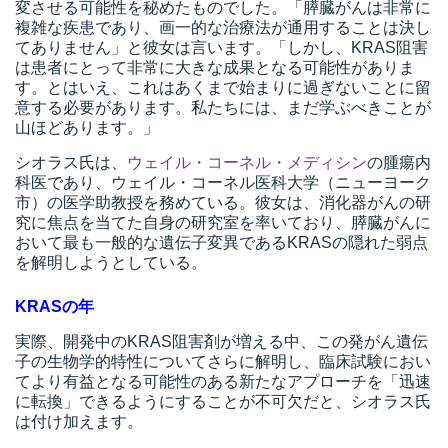
変させる可能性を秘めたものでした。「膵臓がんは非常に
t
複雑な疾患であり、画一的な治療法が通用することは決し
てありません」と彼女は言います。「しかし、KRAS阻害
線
は患者にとって非常に大きな成果となる可能性がありま
ズ
す。とはいえ、これはあくまで始まりに過ぎないことに留
意する必要があります。私たちには、まだ学ぶべきことが
山ほどあります。」
シオラス氏は、
ウェイル・コーネル・メディシン
の腫瘍内
科医であり、ウェイル・コーネル医科大学（ニューヨーク
ネ
市）の医学助教授を務めている。彼女は、消化器がんの研
究に焦点を当てた自身の研究室を率いており、膵臓がんに
おいて最も一般的な遺伝子変異であるKRASの隠れた弱点
を解明しようとしている。
KRASの年
実際、開発中のKRAS阻害剤が増える中、この発がん遺伝
子の生物学的特性についてさらに解明し、臨床試験におい
てより有益となる可能性のある新たなアプローチを「迅速
に転換」できるようにすることが不可欠だと、シオラス氏
は付け加えます。