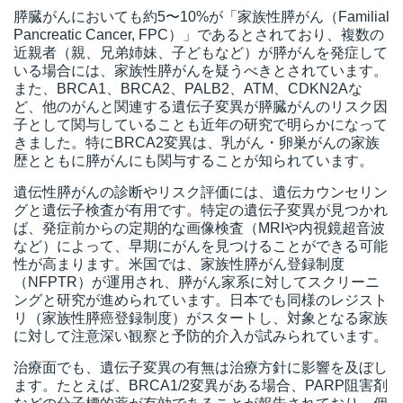
膵臓がんにおいても約5〜10%が「家族性膵がん（Familial
Pancreatic Cancer, FPC）」であるとされており、複数の
近親者（親、兄弟姉妹、子どもなど）が膵がんを発症して
いる場合には、家族性膵がんを疑うべきとされています。
また、BRCA1、BRCA2、PALB2、ATM、CDKN2Aな
ど、他のがんと関連する遺伝子変異が膵臓がんのリスク因
子として関与していることも近年の研究で明らかになって
きました。特にBRCA2変異は、乳がん・卵巣がんの家族
歴とともに膵がんにも関与することが知られています。
遺伝性膵がんの診断やリスク評価には、遺伝カウンセリン
グと遺伝子検査が有用です。特定の遺伝子変異が見つかれ
ば、発症前からの定期的な画像検査（MRIや内視鏡超音波
など）によって、早期にがんを見つけることができる可能
性が高まります。米国では、家族性膵がん登録制度
（NFPTR）が運用され、膵がん家系に対してスクリーニ
ングと研究が進められています。日本でも同様のレジスト
リ（家族性膵癌登録制度）がスタートし、対象となる家族
に対して注意深い観察と予防的介入が試みられています。
治療面でも、遺伝子変異の有無は治療方針に影響を及ぼし
ます。たとえば、BRCA1/2変異がある場合、PARP阻害剤