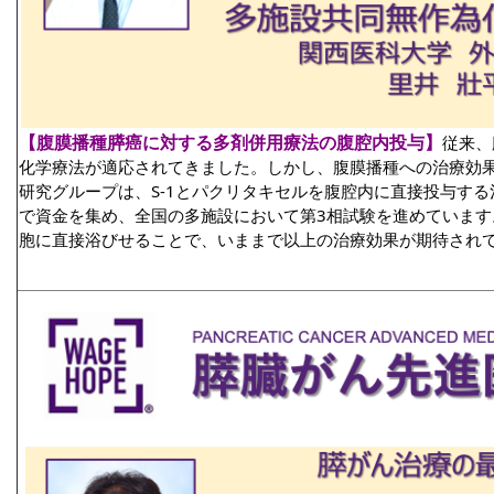
【腹膜播種膵癌に対する多剤併用療法の腹腔内投与】
従来、
化学療法が適応されてきました。しかし、腹膜播種への治療効
研究グループは、S-1とパクリタキセルを腹腔内に直接投与す
で資金を集め、全国の多施設において第3相試験を進めていま
胞に直接浴びせることで、いままで以上の治療効果が期待され