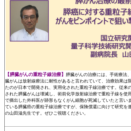
【膵臓がんの重粒子線治療】
膵臓がんの治療には、手術療法
臓がんは放射線療法に耐性があると言われていて、治療効果は
たのが日本で開発され、実用化された重粒子線治療です。従来
された膵臓がんは壊滅し、術前化学放射線治療で重粒子線を使
で摘出した外科医が跡形もなくがん細胞が死滅していたと言い
ている膵臓癌の重粒子線治療ですが、保険償還に向けて研究を
の山田滋先生です。ぜひご視聴ください。