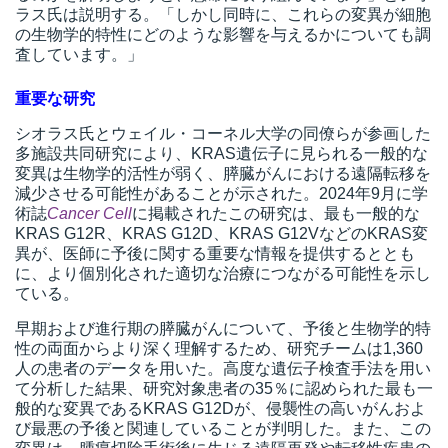
ラス氏は説明する。「しかし同時に、これらの変異が細胞
の生物学的特性にどのような影響を与えるかについても調
査しています。」
重要な研究
シオラス氏とウェイル・コーネル大学の同僚らが参画した
多施設共同研究により、KRAS遺伝子に見られる一般的な
変異は生物学的活性が弱く、膵臓がんにおける遠隔転移を
減少させる可能性があることが示された。2024年9月に学
術誌
Cancer Cell
に掲載されたこの研究は、最も一般的な
KRAS G12R、KRAS G12D、KRAS G12VなどのKRAS変
異が、医師に予後に関する重要な情報を提供するととも
に、より個別化された適切な治療につながる可能性を示し
ている。
早期および進行期の膵臓がんについて、予後と生物学的特
性の両面からより深く理解するため、研究チームは1,360
人の患者のデータを用いた。高度な遺伝子検査手法を用い
て分析した結果、研究対象患者の35％に認められた最も一
般的な変異であるKRAS G12Dが、侵襲性の高いがんおよ
び最悪の予後と関連していることが判明した。また、この