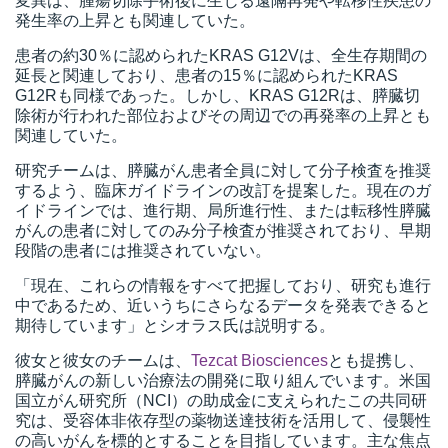
変異は、腫瘍切除手術後に生じる遠隔再発や転移性疾患の
発生率の上昇とも関連していた。
患者の約30％に認められたKRAS G12Vは、全生存期間の
延長と関連しており、患者の15％に認められたKRAS
G12Rも同様であった。しかし、KRAS G12Rは、膵臓切
除術が行われた部位およびその周辺での再発率の上昇とも
関連していた。
研究チームは、膵臓がん患者全員に対して分子検査を推奨
するよう、臨床ガイドラインの改訂を提案した。現在のガ
イドラインでは、進行期、局所進行性、または転移性膵臓
がんの患者に対してのみ分子検査が推奨されており、早期
段階の患者には推奨されていない。
「現在、これらの情報をすべて把握しており、研究も進行
中であるため、近いうちにさらなるデータを発表できると
期待しています」とシオラス氏は説明する。
彼女と彼女のチームは、
Tezcat Biosciences
とも提携し、
膵臓がんの新しい治療法の開発に取り組んでいます。米国
国立がん研究所（NCI）の助成金に支えられたこの共同研
究は、受容体非依存型の薬物送達技術を活用して、侵襲性
の高いがんを標的とすることを目指しています。主な焦点