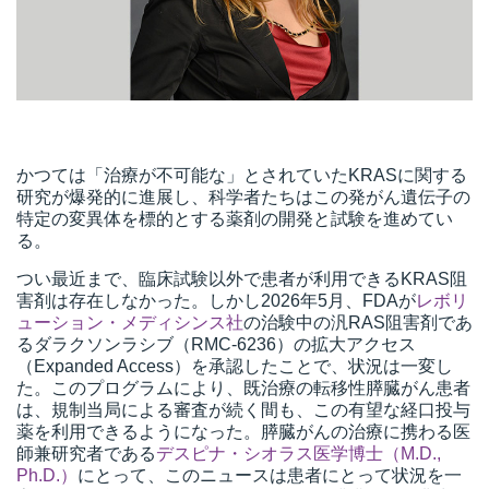
かつては「治療が不可能な」とされていたKRASに関する
研究が爆発的に進展し、科学者たちはこの発がん遺伝子の
特定の変異体を標的とする薬剤の開発と試験を進めてい
る。
つい最近まで、臨床試験以外で患者が利用できるKRAS阻
害剤は存在しなかった。しかし2026年5月、FDAが
レボリ
ューション・メディシンス社
の治験中の汎RAS阻害剤であ
るダラクソンラシブ（RMC-6236）の拡大アクセス
（Expanded Access）を承認したことで、状況は一変し
た。このプログラムにより、既治療の転移性膵臓がん患者
は、規制当局による審査が続く間も、この有望な経口投与
薬を利用できるようになった。膵臓がんの治療に携わる医
師兼研究者である
デスピナ・シオラス医学博士（M.D.,
Ph.D.）
にとって、このニュースは患者にとって状況を一