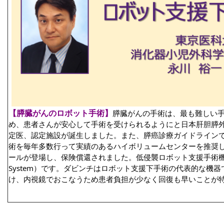
【膵臓がんのロボット手術】
膵臓がんの手術は、最も難しい
め、患者さんが安心して手術を受けられるようにと日本肝胆膵
定医、認定施設が誕生しました。また、膵癌診療ガイドライン
術を毎年多数行って実績のあるハイボリュームセンターを推奨
ールが登場し、保険償還されました。低侵襲ロボット支援手術機器ダヴィンチ
System）です。ダビンチはロボット支援下手術の代表的な機
け、内視鏡でおこなうため患者負担が少なく回復も早いことが