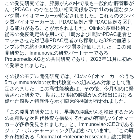
この発見研究では、膵臓がんの中で最も一般的な膵管腺が
ん（PDAC）の存在と強い相関関係を示す41の有望なタン
パク質バイオマーカーが特定されました。これらのタンパ
ク質バイオマーカーは、PDAC症例と非PDAC症例を区別
する能力があることが示されました。Olinkの多重技術と
従来の免疫測定法を用いて、I期およびII期のPDAC患者と
マッチさせた対照
非PDAC
患者から採取した329の血液サ
ンプル中の約3,000のタンパク質を評価しました。この発
見研究は、Immunoviaの研究パートナーである
Proteomedix AGとの共同研究であり、2023年11月に初め
て発表されました。
その後のモデル開発研究では、41のバイオマーカーのうち
5つがImmunoviaの次世代検査への組み込み対象として選
定されました。この高性能検査は、その後、今月初めに発
表された研究で、I期およびII期の膵臓がんの検出における
優れた感度と特異性を示す臨床的検証が行われました。
「この発見的研究により、早期の膵臓がんを検出するため
の高精度な次世代検査を構築するための有望なバイオマー
カーが多数発見されました」と、ImmunoviaのCEOである
ジェフ・ボルチャーディング氏は述べています。「この研
究が権威ある『Journal of Proteome Research』誌に掲載