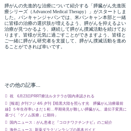
膵がんの先進的な治療について紹介する「膵臓がん
先進医
療シリーズ（
Advanced Medical Therapy
）」
がスタートしま
した。パンキャンジャパンでは、米パンキャン本部と一緒
に
皆様の治療の選択肢が増えるよう、膵がんを抑えるよい
治療が見つかるよう、継続して膵がん撲滅活動を続けてお
ります。皆様が元気に過ごすことができますよう、皆様と
ご一緒に膵がん研究者を支援して、膵がん撲滅活動を進め
ることができれば幸いです。
その他の記事...
祝 6月23日PRRT療法ルタテラが国内承認される
[報道] 夕刊フジ 4/6 夕刊【暗黒大陸を照らす光 膵臓がん治療最前
線】５年生存率いまだ１桁…早期発見が難しい膵臓がん、遺伝子変異に
基づく「ゲノム医療」に期待」
国内ニュース：がん患者と『コロナワクチンナビ』のご紹介
海外ニュース: 新薬ダラクソンラシブの基本ガイド