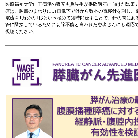
医療福祉大学山王病院の森安史典先生が保険適応に向けた臨床
療は、腫瘍のまわりにCT画像下で外から数本の電極針を刺し、電
電流を1万分の1秒という極めて短時間流すことで、針の間にあ
管に隣接しているために切除不能と言われた患者さんにも適応
視聴ください。