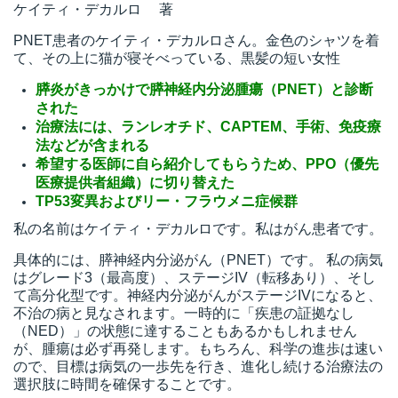
ケイティ・デカルロ 著
PNET患者のケイティ・デカルロさん。金色のシャツを着
て、その上に猫が寝そべっている、黒髪の短い女性
膵炎がきっかけで膵神経内分泌腫瘍（PNET）と診断
された
治療法には、ランレオチド、CAPTEM、手術、免疫療
法などが含まれる
希望する医師に自ら紹介してもらうため、PPO（優先
医療提供者組織）に切り替えた
TP53変異およびリー・フラウメニ症候群
私の名前はケイティ・デカルロです。私はがん患者です。
具体的には、膵神経内分泌がん（PNET）です。 私の病気
はグレード3（最高度）、ステージIV（転移あり）、そし
て高分化型です。神経内分泌がんがステージIVになると、
不治の病と見なされます。一時的に「疾患の証拠なし
（NED）」の状態に達することもあるかもしれません
が、腫瘍は必ず再発します。もちろん、科学の進歩は速い
ので、目標は病気の一歩先を行き、進化し続ける治療法の
選択肢に時間を確保することです。