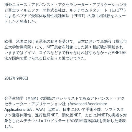
海外ニュース：アドバンスト・アクセラレーター・アプリケーション社
と富士フィルムファーマ株式会社は、ルテチウムドタテート（Lu 177 )
によるペプチド受容体放射性核種療法（PRRT）の第１相試験をスター
トしたと発表した。
所
欧州、米国における承認の動きを受けて、日本において単施設（横浜市
立大学附属病院）にて、NET患者を対象にした第１相試験が開始され、
いままではドイツ、スイスなどまで行かなければならなかったPRRT療
法が国内で受けられる日が刻々と近づいてきた。
2017年9月6日
分子生物学（MNM）の国際スペシャリストであるアドバンスト・アク
セラレーター・アプリケーション社（Advanced Accelerator
Applications SA：AAA）は本日、日本において手術不能、ソマトスタ
チン受容体陽性、進行性膵NET、消化管NET、または肺NETの患者を対
）
象としたルテチウムLu 177ドタテート*の第I相臨床試験を開始した発表
した。