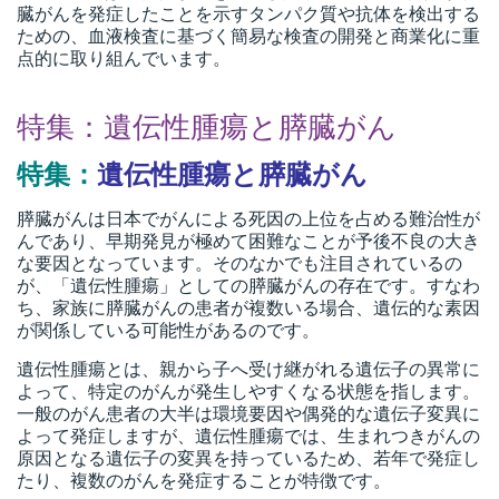
臓がんを発症したことを示すタンパク質や抗体を検出する
ための、血液検査に基づく簡易な検査の開発と商業化に重
点的に取り組んでいます。
特集：遺伝性腫瘍と膵臓がん
特集：
遺伝性腫瘍と膵臓がん
膵臓がんは日本でがんによる死因の上位を占める難治性が
んであり、早期発見が極めて困難なことが予後不良の大き
な要因となっています。そのなかでも注目されているの
が、「遺伝性腫瘍」としての膵臓がんの存在です。すなわ
ち、家族に膵臓がんの患者が複数いる場合、遺伝的な素因
が関係している可能性があるのです。
遺伝性腫瘍とは、親から子へ受け継がれる遺伝子の異常に
よって、特定のがんが発生しやすくなる状態を指します。
一般のがん患者の大半は環境要因や偶発的な遺伝子変異に
よって発症しますが、遺伝性腫瘍では、生まれつきがんの
原因となる遺伝子の変異を持っているため、若年で発症し
たり、複数のがんを発症することが特徴です。