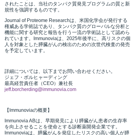
されたことは、当社のタンパク質発見プログラムの質と新
規性を強調するものです。
Journal of Proteome Researchは、米国化学会が発行する
権威ある学術誌であり、タンパク質のグローバルな分析と
機能に関する研究と報告を行う一流の学術誌として認めら
れています。Immunoviaは、2025年後半に、高リスクの個
人を対象とした膵臓がんの検出のための次世代検査の発売
を予定しています。
詳細については、以下までお問い合わせください。
ジェフ・ボルヒャーディング
最高経営責任者（CEO）兼社長
jeff.borcherding@immunovia.com
【Immunoviaの概要】
Immunovia ABは、早期発見により膵臓がん患者の生存率
を向上させることを使命とする診断薬開発企業です。
Immunoviaは、膵臓がんを発症したリスクの高い個人が膵