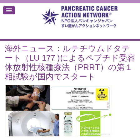
海外ニュース：ルテチウムドタテ
デ
ート（LU 177 )によるペプチド受容
体放射性核種療法（PRRT）の第１
相試験が国内でスタート