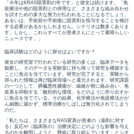
「今年はKRAS阻害剤の年です」と彼女は続けます。「免
疫療法や他の阻害剤との併用など、さまざまな組み合わせ
を試すための多大な努力が払われることになるでしょう。
あるいは、手術前や手術後に阻害剤を投与することを検討
する必要があるかもしれません。シナリオは数多くありま
す。しかし、これらすべてが患者さんにとって素晴らしい
ニュースです。」
臨床試験はどのように探せばよいですか？
彼女の研究室で行われている研究の多くは、臨床データを
観察し、そのデータを実験室に持ち帰って研究を構築する
ことに焦点を当てています。研究が完了すると、実験から
得られた情報は再び臨床現場へと還元されます。研究課題
の一つとして、膵臓悪性腫瘍が、線維が密に絡み合い、免
疫系を抑制する「敵対的な環境」をどのように作り出すか
に焦点を当てている。その結果、化学療法や免疫療法がが
ん細胞に届かず、標準治療がしばしば無力化されてしまう
のだ。
「私たちは、さまざまなRAS変異が患者の（薬剤に対す
る）反応や（臨床医の）治療決定にどのような影響を与え
るのかを解明しようと、懸命に取り組んでいます」とシオ