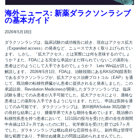
海外ニュース: 新薬ダラクソンラシブ
の基本ガイド
2026年5月18日
ダラクソンラシブは、臨床試験の成功報告に続き、現在はアクセス拡大
（Expanded access）の発表など、ニュースで大きく取り上げられてい
ます。 しかし、「拡大アクセス」とは実際には何を意味するのでしょ
うか？また、FDAによる完全な承認がまだ得られていないこの薬剤を、
患者はどのようにして入手できるのでしょうか？ Lets Win誌が詳しく
解説します。 2026年5月1日、FDAは、治験段階にあるRAS(ON)阻害剤
であるダラクソンラシブが、拡大アクセス治療プロトコル（EAP）を通
じて、既治療の転移性膵臓がん患者に提供されると発表しました。この
承認以前、Revolution Medicinesが開発したダラクソンラシブは、臨床
試験を通じてのみ患者が入手可能でした。拡大アクセスにより、適格な
患者はこの薬剤を入手できるようになります。ただし、申請は医師を通
じてのみ可能です。 ダラクソンラシブは、第III相RASolute 302試験で
の良好な結果により、腫瘍学界で大きな期待を集めています。既治療の
転移性疾患を持つ患者において、1日1回の投与を受けた群の全生存期間
中央値は13.2ヶ月であったのに対し、化学療法を受けた群では6.7ヶ月
でした。ダラキソンラシブは概ね良好な忍容性を示し、副作用は管理可
能な範囲であり、予期せぬ健康上の問題は認められませんでした。