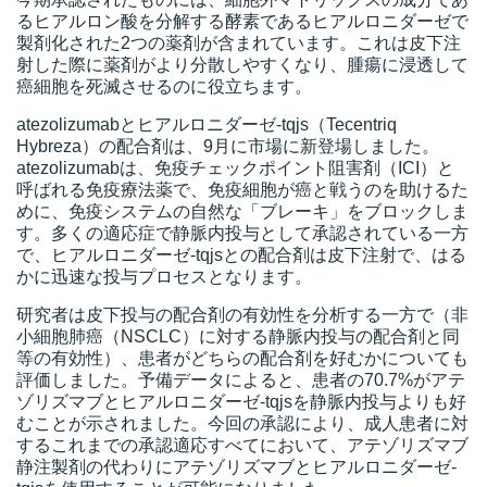
るヒアルロン酸を分解する酵素であるヒアルロニダーゼで
製剤化された2つの薬剤が含まれています。これは皮下注
射した際に薬剤がより分散しやすくなり、腫瘍に浸透して
癌細胞を死滅させるのに役立ちます。
atezolizumabとヒアルロニダーゼ-tqjs（Tecentriq
Hybreza）の配合剤は、9月に市場に新登場しました。
atezolizumabは、免疫チェックポイント阻害剤（ICI）と
呼ばれる免疫療法薬で、免疫細胞が癌と戦うのを助けるた
めに、免疫システムの自然な「ブレーキ」をブロックしま
す。多くの適応症で静脈内投与として承認されている一方
で、ヒアルロニダーゼ-tqjsとの配合剤は皮下注射で、はる
かに迅速な投与プロセスとなります。
研究者は皮下投与の配合剤の有効性を分析する一方で（非
小細胞肺癌（NSCLC）に対する静脈内投与の配合剤と同
等の有効性）、患者がどちらの配合剤を好むかについても
評価しました。予備データによると、患者の70.7%がアテ
ゾリズマブとヒアルロニダーゼ-tqjsを静脈内投与よりも好
むことが示されました。今回の承認により、成人患者に対
するこれまでの承認適応すべてにおいて、アテゾリズマブ
静注製剤の代わりにアテゾリズマブとヒアルロニダーゼ-