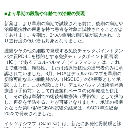
■より早期の段階や年齢での治療の実現
新薬は、より早期の病期で試験される前に、後期の病期や
治療抵抗性の疾患を持つ患者を対象に試験されることがよ
くあります。今期は、2つの薬剤の適応症が拡大され、よ
り進行度の低い癌も対象となりました。
腫瘍やその他の細胞で発現する免疫チェックポイントタン
パク質PD-L1を標的とする免疫チェックポイント阻害薬
（ICI）であるデュルバルマブ（イミフィンジ）は、これ
まで進行性、転移性、または治療抵抗性の癌患者のみに承
認されていました。8月、FDAはデュルバルマブを早期の
切除可能な非小細胞肺がん（NSCLC）の治療薬として承
認しました。この承認により、デュルバルマブは術前補助
療法（手術前）として白金製剤ベースの化学療法と併用
し、その後は単剤での術後補助療法（手術後）として投与
し、再発を予防することが可能となりました。承認の根拠
となった第III相AEGEAN試験の結果は、AACR年次総会
2023で発表されました。
イサツキシマブ（Sarclisa）は、新たに多発性骨髄腫と診