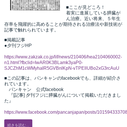
■ここが見どころ！
t
着実に進展している膵臓が
線
ん治療。近い将来、５年生
ズ
存率を飛躍的に高めることが期待される治療法や新技術が
記事で触れられています。
■掲載記事
●夕刊フジHP
ネ
https://www.zakzak.co.jp/lif/news/210406/hea2104060002-
n1.html?fbclid=IwAR0K3BLamk3yaP0-
SJCZhM1cWMyhalR5GVBnlKpN-vTPEllUBo2xG3rcAuU
■この記事は、パンキャンのfacebookでも、詳細が紹介さ
れています。
パンキャン 公式facebook
『[記事] 夕刊フジに膵臓がんについて掲載いただきまし
た』
https://www.facebook.com/pancanjapan/posts/10159433370
続きを読む...