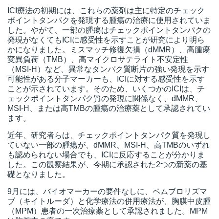
ICI療法の初期には、これらの薬剤は主に特定のチェック
ポイントタンパクを発現する腫瘍の治療に使用されていま
した。やがて、一部の腫瘍はチェックポイントタンパクの
発現がなくてもICIに感受性を示すことが研究により明ら
かになりました。ミスマッチ修復欠損（dMMR）、高腫瘍
変異負荷（TMB）、高マイクロサテライト不安定性
（MSI-H）など、異常なタンパク質断片の強い発現を示す
可能性がある分子マーカーも、ICIに対する感受性を示す
ことが示されています。そのため、いくつかのICIは、チ
ェックポイントタンパク質の発現に関係なく、dMMR、
MSI-H、または高TMBの腫瘍の治療薬として承認されてい
ます。
近年、研究者らは、チェックポイントタンパク質を発現し
ていない一部の腫瘍が、dMMR、MSI-H、高TMBのいずれ
も認められない場合でも、ICIに反応することが分かりま
した。この観察結果が、今期に承認された2つの新薬の基
礎となりました。
9月には、バイオマーカーの要件なしに、ペムブロリズマ
ブ（キイトルーダ）と化学療法の併用療法が、胸膜中皮腫
（MPM）患者の一次治療薬として承認されました。MPM