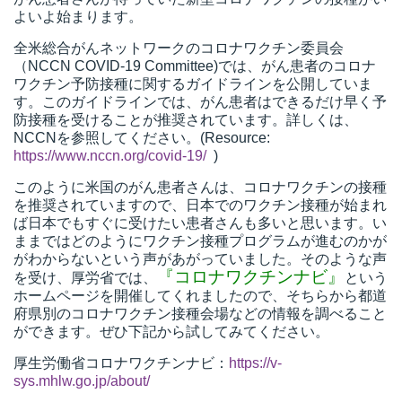
よいよ始まります。
全米総合がんネットワークのコロナワクチン委員会
（NCCN COVID-19 Committee)では、がん患者のコロナ
ワクチン予防接種に関するガイドラインを公開していま
す。このガイドラインでは、がん患者はできるだけ早く予
防接種を受けることが推奨されています。詳しくは、
NCCNを参照してください。(Resource:
https://www.nccn.org/covid-19/
)
このように米国のがん患者さんは、コロナワクチンの接種
を推奨されていますので、日本でのワクチン接種が始まれ
ば日本でもすぐに受けたい患者さんも多いと思います。い
ままではどのようにワクチン接種プログラムが進むのかが
がわからないという声があがっていました。そのような声
『コロナワクチンナビ』
を受け、厚労省では、
という
ホームページを開催してくれましたので、そちらから都道
府県別のコロナワクチン接種会場などの情報を調べること
ができます。ぜひ下記から試してみてください。
厚生労働省コロナワクチンナビ：
https://v-
sys.mhlw.go.jp/about/