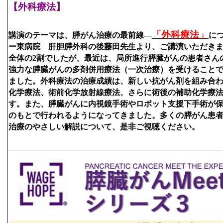
【外科療法】
「外科療法」
講演のテーマは、膵がん治療の最前線―
に
ー東病院　肝胆膵外科の後藤田先生より、ご講演いただき
全体の2割でしたが、最近は、局所進行膵臓がんの患者さん
強力な膵臓がんの多剤併用療法（一次治療）
を受けること
ました。外科療法の治療成績は、新しい抗がん剤を組み合
化学療法、術前化学放射線療法、さらに術後の補助化学療
す。また、膵臓がんに内視鏡手術やロボット支援下手術が
のもとで行われるようになってきました。多くの膵がん患
治療のやさしい解説について、是非ご視聴ください。