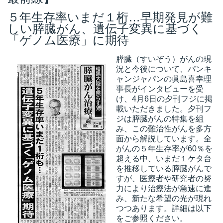
５年生存率いまだ１桁…早期発見が難
しい膵臓がん、遺伝子変異に基づく
「ゲノム医療」に期待
膵臓（すいぞう）がんの現
況と今後について、パンキ
ャンジャパンの眞島喜幸理
事長がインタビューを受
け、4月6日の夕刊フジに掲
載いただきました。夕刊フ
ジは膵臓がんの特集を組
み、この難治性がんを多方
面から解説しています。
全
がんの５年生存率が60％を
超える中、いまだ１ケタ台
を推移している膵臓がんで
すが、医療者や研究者の努
力により治療法が急速に進
み、新たな希望の光が現れ
つつあります。詳細は以下
をご参照ください。