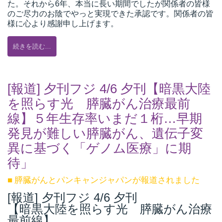
た。それから6年、本当に長い期間でしたが関係者の皆様
のご尽力のお陰で
やっと実現できた承認です。
関係者の皆
様に心より感謝申し上げます。
続きを読む...
[報道] 夕刊フジ 4/6 夕刊【暗黒大陸
を照らす光 膵臓がん治療最前
線】５年生存率いまだ１桁…早期
発見が難しい膵臓がん、遺伝子変
異に基づく「ゲノム医療」に期
待」
■ 膵臓がん
とパンキャンジャパンが報道
されました
[報道] 夕刊フジ 4/6 夕刊
【暗黒大陸を照らす光 膵臓がん治療
最前線】