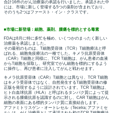
合計16件のがん治療薬の承認を行いました。承認された中
には、市場に新しく登場する5つの薬剤が含まれており、
そのうち2つはファースト・イン・クラスです。
■市場に新登場：細胞、薬剤、腫瘍を標的とする毒素
FDAは8月に特に多忙を極め、いくつかのまったく新しい
治療薬を承認しました。
その最初のものは、T細胞受容体（TCR）T細胞療法と呼
ばれる、細胞免疫療法の一種でした。キメラ抗原受容体
（CAR）T細胞と同様に、TCR T細胞は、がん患者の血液
からT細胞を採取し、研究室でがん細胞を標的にするよう
に操作し、再び患者に注入してがんと戦わせます。
キメラ抗原受容体（CAR）T細胞とは異なり、TCR T細胞
はキメラ受容体ではなく、自然発生するT細胞受容体の修
正版を発現するように設計されています。TCR T細胞は、
ヒト白血球抗原（HLA）と呼ばれるタンパク質によって提
示される腫瘍抗原を認識するのに対し、CAR T細胞はがん
細胞の表面にある標的タンパク質に直接結合します。
アファミトリスゲン・オートレセル（Tecelra; アファミセ
ル）は、がん治療薬として承認された初のTCR T細胞療法