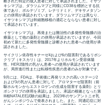
断された特定の成人患者に対して承認されました。イサツ
キシマブは、ダラツムマブと同様にCD38を標的とする抗
体であり、ボルテゾミブ、レナリドミド、デキサメタゾン
との併用が承認されています。ダラツムマブとは異なり、
イサツキシマブは幹細胞移植の適応とならない患者に対し
て承認されています。
イサツキシマブは、再発または難治性の多発性骨髄腫の治
療薬として他の薬剤との併用が承認されていますが、今回
初めて新たに多発性骨髄腫と診断された患者への使用が承
認されました。
サイクリン依存性キナーゼ4および6の阻害剤であるリボシ
クリブ（キスカリ）は、2017年よりホルモン受容体陽
性、HER2陰性の乳がん患者への使用が承認されています
が、局所進行性または転移性疾患の患者のみが対象です。
9月には、FDAは、手術後に再発リスクの高いステージ2
および3の乳がん患者に対して、アロマターゼ阻害剤（前
駆ホルモンからエストロゲンの生成を阻害する薬剤）とリ
ボシクリブの併用を承認しました。承認の根拠となった第
III相NATALEE試験の結果は、2023年のサンアントニオ乳
がんシンポジウムで発表されました。また、同適応症に対