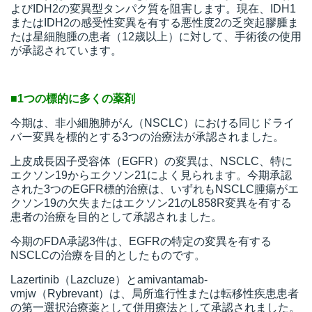
よびIDH2の変異型タンパク質を阻害します。現在、IDH1
またはIDH2の感受性変異を有する悪性度2の乏突起膠腫ま
たは星細胞腫の患者（12歳以上）に対して、手術後の使用
が承認されています。
■1つの標的に多くの薬剤
今期は、非小細胞肺がん（NSCLC）における同じドライ
バー変異を標的とする3つの治療法が承認されました。
上皮成長因子受容体（EGFR）の変異は、NSCLC、特に
エクソン19からエクソン21によく見られます。今期承認
された3つのEGFR標的治療は、いずれもNSCLC腫瘍がエ
クソン19の欠失またはエクソン21のL858R変異を有する
患者の治療を目的として承認されました。
今期のFDA承認3件は、EGFRの特定の変異を有する
NSCLCの治療を目的としたものです。
Lazertinib（Lazcluze）とamivantamab-
vmjw（Rybrevant）は、局所進行性または転移性疾患患者
の第一選択治療薬として併用療法として承認されました。