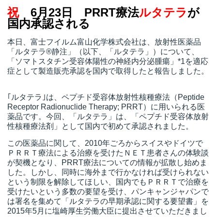
祝
6月23日
PRRT療法
ルタテラ
が
国内承認される
所
本日、富士フイルム富山化学株式会社は、放射性医薬品
「ルタテラ®静注」（以下、「ルタテラ」）について、
「ソマトスタチン受容体陽性の神経内分泌腫瘍」*1を適応
症として製造販売承認を国内で取得したと報告しました。
｢ルタテラ｣は、ペプチド受容体放射性核種療法（Peptide
Receptor Radionuclide Therapy; PRRT）に用いられる医
薬品です。今回、「ルタテラ」は、「ペプチド受容体放射
性核種療法剤」として国内で初めて承認されました。
この医薬品に関して、2010年ごろからスイスやドイツで
ＰＲＲＴ療法による治療を受けたＮＥＴ患者さんの体験談
が契機となり、PRRT療法についての情報が拡散し始めま
した。しかし、同時に海外まで行かなければ受けられない
という制限を解除してほしい、国内でもＰＲＲＴで治療を
受けたいという多数の要望を受け、パンキャンジャパンで
）
は署名を集めて「ルタテラの早期承認に関する要望書」を
2015年5月に塩崎厚生労働大臣に提出させていただきまし