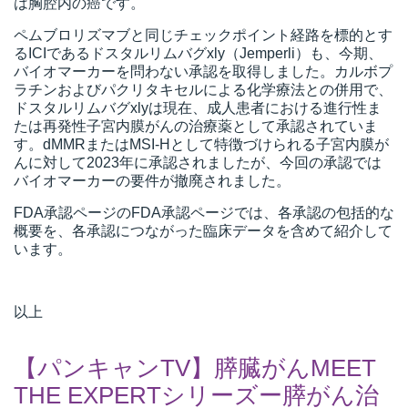
は胸腔内の癌です。
ペムブロリズマブと同じチェックポイント経路を標的とす
るICIであるドスタルリムバグxly（Jemperli）も、今期、
バイオマーカーを問わない承認を取得しました。カルボプ
ラチンおよびパクリタキセルによる化学療法との併用で、
ドスタルリムバグxlyは現在、成人患者における進行性ま
たは再発性子宮内膜がんの治療薬として承認されていま
す。dMMRまたはMSI-Hとして特徴づけられる子宮内膜が
んに対して2023年に承認されましたが、今回の承認では
バイオマーカーの要件が撤廃されました。
FDA承認ページのFDA承認ページでは、各承認の包括的な
概要を、各承認につながった臨床データを含めて紹介して
います。
以上
【パンキャンTV】膵臓がんMEET
THE EXPERTシリーズー膵がん治