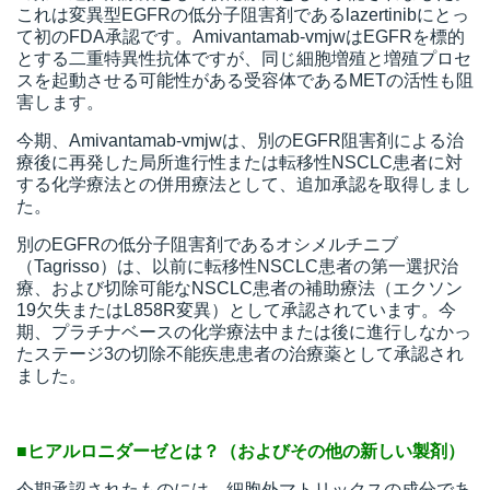
これは変異型EGFRの低分子阻害剤であるlazertinibにとっ
て初のFDA承認です。Amivantamab-vmjwはEGFRを標的
とする二重特異性抗体ですが、同じ細胞増殖と増殖プロセ
スを起動させる可能性がある受容体であるMETの活性も阻
害します。
今期、Amivantamab-vmjwは、別のEGFR阻害剤による治
療後に再発した局所進行性または転移性NSCLC患者に対
する化学療法との併用療法として、追加承認を取得しまし
た。
別のEGFRの低分子阻害剤であるオシメルチニブ
（Tagrisso）は、以前に転移性NSCLC患者の第一選択治
療、および切除可能なNSCLC患者の補助療法（エクソン
19欠失またはL858R変異）として承認されています。今
期、プラチナベースの化学療法中または後に進行しなかっ
たステージ3の切除不能疾患患者の治療薬として承認され
ました。
■ヒアルロニダーゼとは？（およびその他の新しい製剤）
今期承認されたものには、細胞外マトリックスの成分であ