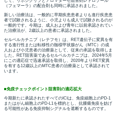
して、リボシクリブとアロマターゼ阻害剤レトロゾール
（フェマーラ）の配合剤も同時に承認されました。
新しい治療法は、一般的に早期疾患患者よりも進行疾患患
者で試験されるように、小児よりも成人で試験されるのが
一般的です。今期は、成人および青年に以前承認されてい
た治療法が、2歳以上の患者に承認されました。
セルペルカチニブ（レテフモ）は、RET遺伝子に変異を有
する進行性または転移性の髄様甲状腺がん（MTC）の成
人および小児患者の治療薬として、従来の承認を取得しま
した。RET阻害薬であるセルペルカチニブは、2024年5月
にこの適応症で迅速承認を取得し、2020年よりRET変異
を有する12歳以上のMTC患者の治療薬として承認されて
います。
■免疫チェックポイント阻害剤の適応拡大
今期新たに承認されたすべてのICIは、免疫細胞上のPD-1
またはがん細胞上のPD-L1を標的とし、抗腫瘍免疫を妨げ
る可能性がある免疫抑制シグナルを遮断するものです。