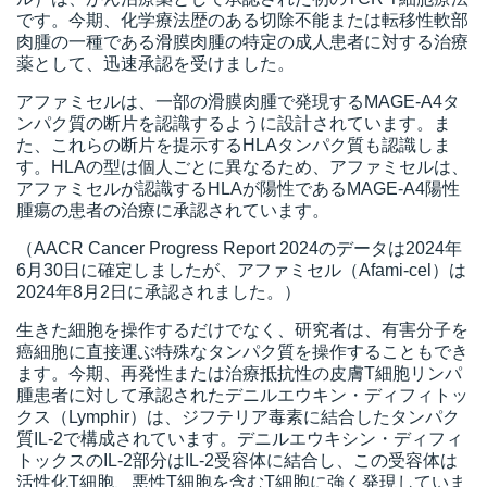
です。今期、化学療法歴のある切除不能または転移性軟部
肉腫の一種である滑膜肉腫の特定の成人患者に対する治療
薬として、迅速承認を受けました。
アファミセルは、一部の滑膜肉腫で発現するMAGE-A4タ
ンパク質の断片を認識するように設計されています。ま
た、これらの断片を提示するHLAタンパク質も認識しま
す。HLAの型は個人ごとに異なるため、アファミセルは、
アファミセルが認識するHLAが陽性であるMAGE-A4陽性
腫瘍の患者の治療に承認されています。
（AACR Cancer Progress Report 2024のデータは2024年
6月30日に確定しましたが、アファミセル（Afami-cel）は
2024年8月2日に承認されました。）
生きた細胞を操作するだけでなく、研究者は、有害分子を
癌細胞に直接運ぶ特殊なタンパク質を操作することもでき
ます。今期、再発性または治療抵抗性の皮膚T細胞リンパ
腫患者に対して承認されたデニルエウキン・ディフィトッ
クス（Lymphir）は、ジフテリア毒素に結合したタンパク
質IL-2で構成されています。デニルエウキシン・ディフィ
トックスのIL-2部分はIL-2受容体に結合し、この受容体は
活性化T細胞、悪性T細胞を含むT細胞に強く発現していま