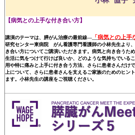
【病気との上手な付き合い方】
「病気との上手
講演のテーマは、膵がん治療の最前線―
研究センター東病院　がん看護専門看護師の小林先生より
き合い方についてご講演いただきます。病気と向き合うた
生活に気をつけて行けば良いか、どのような気持ちでいる
用や特に痛みと上手に付き合う方法、さらに患者さん
だけで
上について
、さらに
患者さんを支えるご家族のためのヒン
ます。小林先生の講座をご視聴ください。