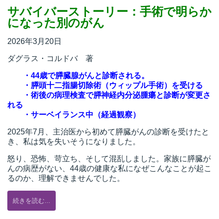
サバイバーストーリー：手術で明らか
になった別のがん
2026年3月20日
ダグラス・コルドバ 著
・
44歳で膵臓腺がんと診断される。
・膵頭十二指腸切除術（ウィップル手術）を受ける
・術後の病理検査で膵神経内分泌腫瘍と診断が変更さ
れる
・サーベイランス中（経過観察）
2025年7月、主治医から初めて膵臓がんの診断を受けたと
き、私は気を失いそうになりました。
怒り、恐怖、苛立ち、そして混乱しました。家族に膵臓が
んの病歴がない、44歳の健康な私になぜこんなことが起こ
るのか、理解できませんでした。
続きを読む...