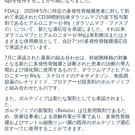
tqjsを使用することが可能になりました。
FDAは、2020年5月に特定の多発性骨髄腫患者に対して初
めて承認されたCD38標的抗体ダラツムマブの皮下投与製
剤であるヒアルロニダーゼ-fihj（ダラツムマブ・ファスプ
ロ）について、新たな適応症を承認しました。それ以来、
ダラツムマブとヒアルロニダーゼ-fihjは単剤療法またはさ
まざまな併用療法として、合計7つの多発性骨髄腫適応症
で承認されています。
7月に承認された最新の組み合わせは、幹細胞移植の対象
となる新たに多発性骨髄腫と診断された患者の治療の導入
期および強化期に使用するもので、ダラツムマブとヒアル
ロニダーゼ-fihjを、ステロイドのデキサメタゾン、免疫調
節薬のレナリドミド、プロテアーゼ阻害剤のボルテゾミブ
と組み合わせたものです。
また、ボルテゾミブは新たな製剤としても承認されまし
た。
ボルテゾミブの新製剤（Boruzu）は注射用製剤であるた
め、医療従事者による溶解作業が不要であり、多発性骨髄
腫およびマントル細胞リンパ腫の既存のボルテゾミブ適応
症すべてに使用することができます。