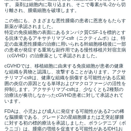
す。 薬剤は細胞内に取り込まれ、そこで毒素がIL-2から切
り離され、腫瘍細胞を破壊します。
この他にも、さまざまな悪性腫瘍の患者に恩恵をもたらす
新薬が承認されました。
特定の免疫細胞の表面にあるタンパク質CSF-1を標的とす
る抗体であるアキサチリマブ-csfr（ニクティムボ）は、特
定の血液悪性腫瘍の治療に用いられる幹細胞移植後に一部
の患者が発症する重篤な副作用である慢性移植片対宿主病
（cGVHD）の治療薬として承認されました。
cGVHDでは、移植細胞に由来する免疫細胞が患者の健康
な組織を異物と認識し、攻撃することがあります。アクサ
チリマブ-csfrは、健康な組織を損傷する可能性がある広範
囲の炎症の原因となる単球およびマクロファージの活性を
抑制します。アクサチリマブ-csfrは、少なくとも2種類の
治療法が奏功しなかったcGVHD患者に対して承認されて
います。
FDAは、小児および成人に発症する可能性がある2つの稀
な脳腫瘍である、グレード2の星細胞腫または乏突起膠腫
に対する初の標的療法を承認しました。ボラシデニブ（ボ
ラニゴ）は、腫瘍の増殖を促進する可能性があるIDH1お