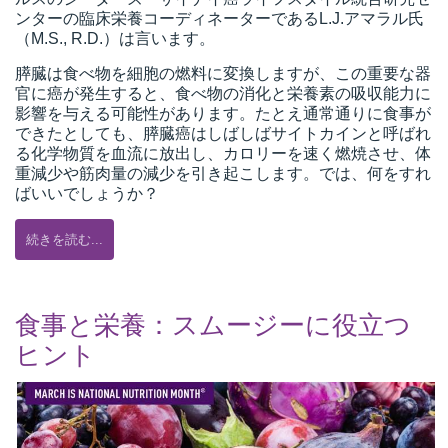
ンターの臨床栄養コーディネーターであるL.J.アマラル氏
（M.S., R.D.）は言います。
膵臓は食べ物を細胞の燃料に変換しますが、この重要な器
所
官に癌が発生すると、食べ物の消化と栄養素の吸収能力に
影響を与える可能性があります。たとえ通常通りに食事が
できたとしても、膵臓癌はしばしばサイトカインと呼ばれ
る化学物質を血流に放出し、カロリーを速く燃焼させ、体
重減少や筋肉量の減少を引き起こします。では、何をすれ
ばいいでしょうか？
続きを読む...
食事と栄養：スムージーに役立つ
ヒント
）