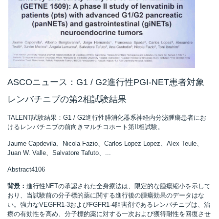
ASCOニュース：G1 / G2進行性PGI-NET患者対象
レンバチニブの第2相試験結果
TALENT試験結果：G1 / G2進行性膵消化器系神経内分泌腫瘍患者にお
けるレンバチニブの前向きマルチコホート第II相試験。
Jaume Capdevila、Nicola Fazio、Carlos Lopez Lopez、Alex Teule、
Juan W. Valle、Salvatore Tafuto、...
Abstract4106
背景：
進行性NETの承認された全身療法は、限定的な腫瘍縮小を示して
おり、当試験前の分子標的薬に関する進行後の腫瘍効果のデータはな
い。強力なVEGFR1-3およびFGFR1-4阻害剤であるレンバチニブは、治
療の有効性を高め、分子標的薬に対する一次および獲得耐性を回復させ