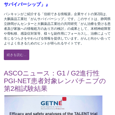
サバイバーシップ」』
パンキャンがご紹介する「信頼できる情報源」企業サイトの第2回は、
大鵬薬品工業社「がんサバイバーシップ」です。このサイトは、静岡県
立静岡がんセンターと大鵬薬品工業社の共同研究「がん治療を受ける患
者及び家族への情報処方のあり方の検討」の成果として、末梢神経障害
や骨転移、感染症対策等、様々な副作用にフォーカスし、治療によって
生じるつらさをやわらげる情報を提供しています。がんと向かい合って
よりよく生きるためのヒントが得られるサイトです。
続きを読む...
ASCOニュース：G1 / G2進行性
PGI-NET患者対象レンバチニブの
第2相試験結果