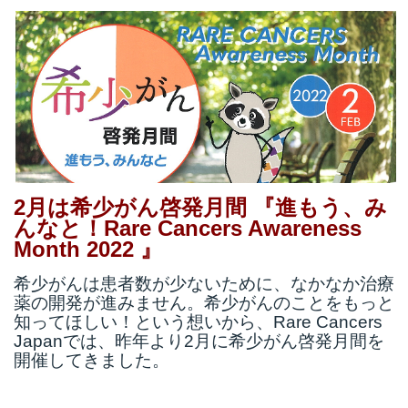
t
線
ズ
ネ
2月は希少がん啓発月間 『進もう、み
んなと！Rare Cancers Awareness
Month 2022 』
希少がんは患者数が少ないために、なかなか治療
薬の開発が進みません。希少がんのことをもっと
知ってほしい！という想いから、Rare Cancers
Japanでは、昨年より2月に希少がん啓発月間を
開催してきました。