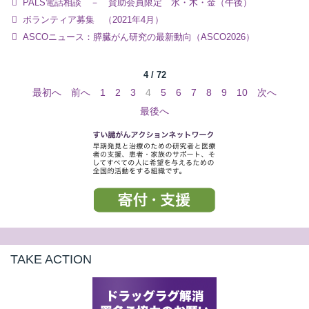
PALS電話相談 － 賛助会員限定 水・木・金（午後）
ボランティア募集 （2021年4月）
ASCOニュース：膵臓がん研究の最新動向（ASCO2026）
4 / 72
最初へ
前へ
1
2
3
4
5
6
7
8
9
10
次へ
最後へ
TAKE ACTION