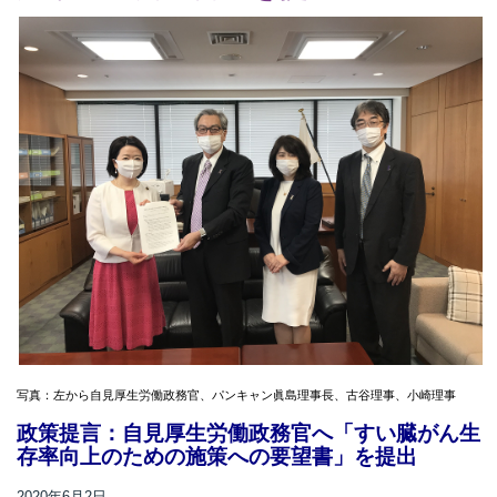
写真：左から自見厚生労働政務官、パンキャン眞島理事長、古谷理事、小崎理事
政策提言：自見厚生労働政務官へ「すい臓がん生
存率向上のための施策への要望書」を提出
2020年6月2日