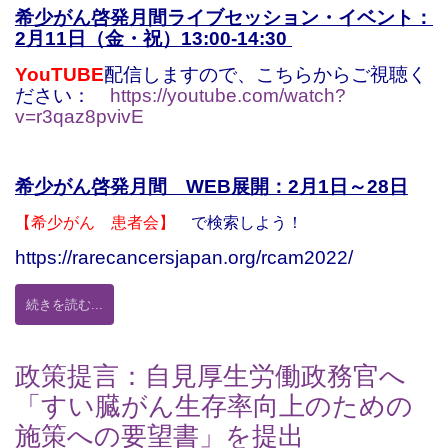
希少がん啓発月間ライブセッション
・イベント：
2月11日（金・祝）13:00-14:30
YouTUBE
配信しますので、こちらからご視聴く
ださい：
https://youtube.com/watch?
v=r3qaz8pvivE
希少がん啓発月間 WEB展開：2月1日～28日
【希少がん 患者会】
で検索しよう！
https://rarecancersjapan.org/rcam2022/
続きを読む...
政策提言：自見厚生労働政務官へ
「すい臓がん生存率向上のための
施策への要望書」を提出