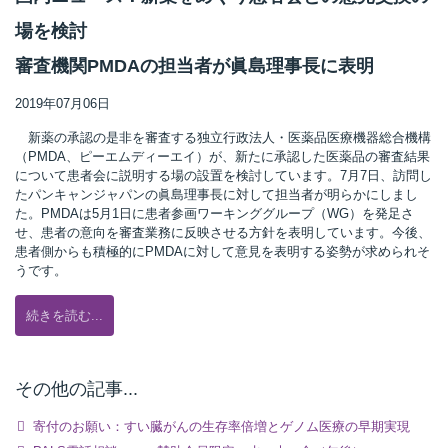
場を検討
審査機関PMDAの担当者が眞島理事長に表明
2019年07月06日
新薬の承認の是非を審査する独立行政法人・医薬品医療機器総合機構
（PMDA、ピーエムディーエイ）が、新たに承認した医薬品の審査結果
について患者会に説明する場の設置を検討しています。7月7日、訪問し
たパンキャンジャパンの眞島理事長に対して担当者が明らかにしまし
た。PMDAは5月1日に患者参画ワーキンググループ（WG）を発足さ
せ、患者の意向を審査業務に反映させる方針を表明しています。今後、
患者側からも積極的にPMDAに対して意見を表明する姿勢が求められそ
うです。
続きを読む...
その他の記事...
寄付のお願い：すい臓がんの生存率倍増とゲノム医療の早期実現