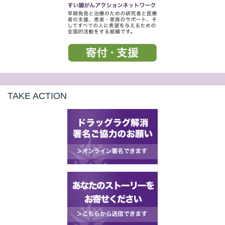
t
線
ズ
TAKE ACTION
ネ