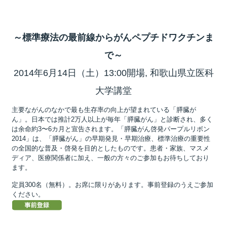
～標準療法の最前線からがんペプチドワクチンま
所
で～
2014年6月14日（土）13:00開場, 和歌山県立医科
大学講堂
主要ながんのなかで最も生存率の向上が望まれている「膵臓が
ん」。日本では推計2万人以上が毎年「膵臓がん」と診断され、多く
は余命約3〜6カ月と宣告されます。「膵臓がん啓発パープルリボン
2014」は、「膵臓がん」の早期発見・早期治療、標準治療の重要性
の全国的な普及・啓発を目的としたものです。患者・家族、マスメ
ディア、医療関係者に加え、一般の方々のご参加もお待ちしており
ます。
定員300名（無料）。お席に限りがあります。事前登録のうえご参加
ください。
）