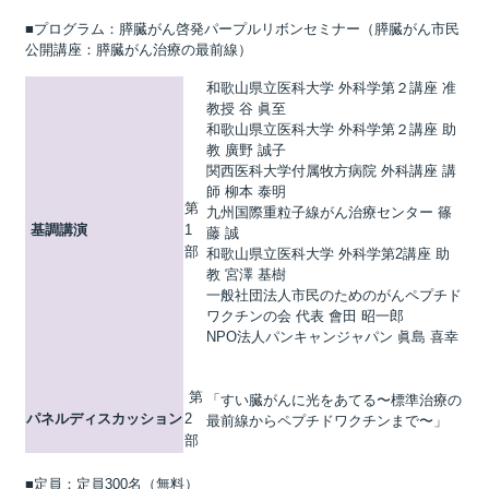
■プログラム：膵臓がん啓発パープルリボンセミナー（膵臓がん市民
公開講座：膵臓がん治療の最前線）
和歌山県立医科大学 外科学第２講座 准
教授 谷 眞至
和歌山県立医科大学 外科学第２講座 助
教 廣野 誠子
関西医科大学付属牧方病院 外科講座 講
師 柳本 泰明
第
九州国際重粒子線がん治療センター 篠
基調講演
1
藤 誠
部
和歌山県立医科大学 外科学第2講座 助
教 宮澤 基樹
一般社団法人市民のためのがんペプチド
ワクチンの会 代表 會田 昭一郎
NPO法人パンキャンジャパン 眞島 喜幸
第
「すい臓がんに光をあてる〜標準治療の
パネルディスカッション
2
最前線からペプチドワクチンまで〜」
部
■定員：定員300名（無料）