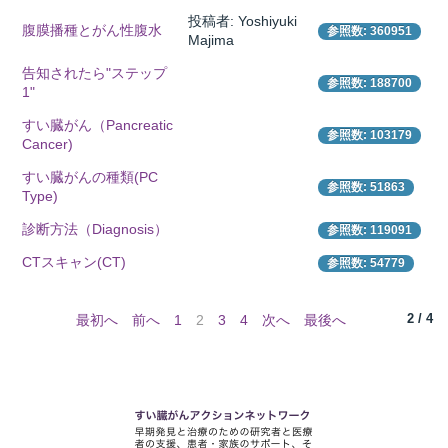
投稿者: Yoshiyuki
腹膜播種とがん性腹水
参照数: 360951
Majima
告知されたら"ステップ
所
参照数: 188700
1"
すい臓がん（Pancreatic
参照数: 103179
Cancer)
すい臓がんの種類(PC
参照数: 51863
Type)
診断方法（Diagnosis）
参照数: 119091
CTスキャン(CT)
参照数: 54779
2 / 4
最初へ
前へ
1
2
3
4
次へ
最後へ
）