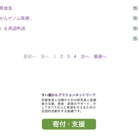
再放送
投稿
！がんゲノム医療」
投稿
シー）を承認申請
投稿
投稿
最初へ
前へ
1
2
3
4
次へ
最後へ