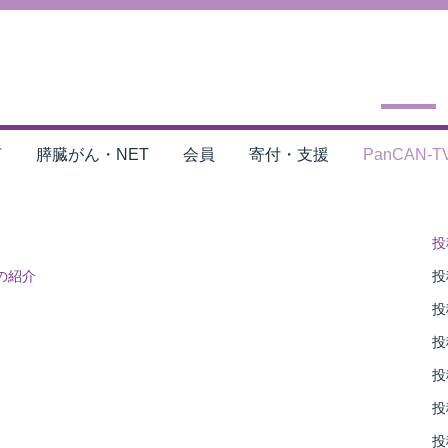
言
膵臓がん・NET
会員
寄付・支援
PanCAN-T
投
の紹介
投稿
投稿
投稿
投稿
投稿
投稿