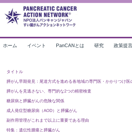
ホーム
イベント
PanCANとは
研究
政策提
タイトル
膵がん早期発見：尾道方式を進める各地域の専門医・かかりつけ医
膵がんを見逃さない、専門的な2つの精密検査
糖尿病と膵臓がんの危険な関係
成人発症型糖尿病（AOD）と膵臓がん
副作用管理がこれまで以上に重要である理由
特集：遺伝性腫瘍と膵臓がん